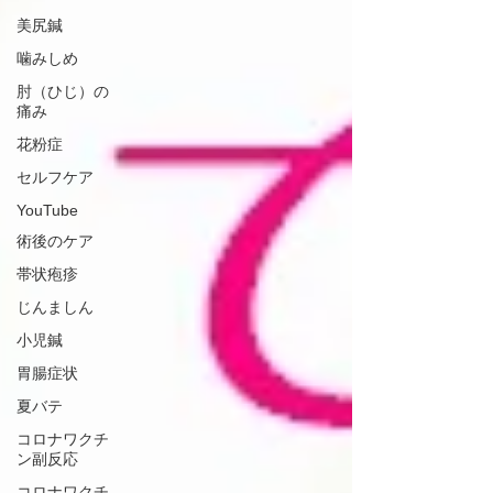
美尻鍼
噛みしめ
肘（ひじ）の
痛み
花粉症
セルフケア
YouTube
術後のケア
帯状疱疹
じんましん
小児鍼
胃腸症状
夏バテ
コロナワクチ
ン副反応
コロナワクチ