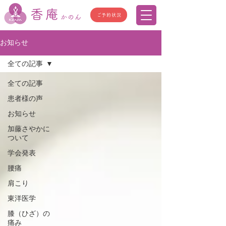
香庵
ご予約状況
かのん
お知らせ
全ての記事
全ての記事
患者様の声
お知らせ
加藤さやかに
ついて
学会発表
腰痛
肩こり
東洋医学
膝（ひざ）の
痛み