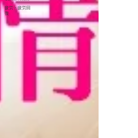
疲労・疲労回
復