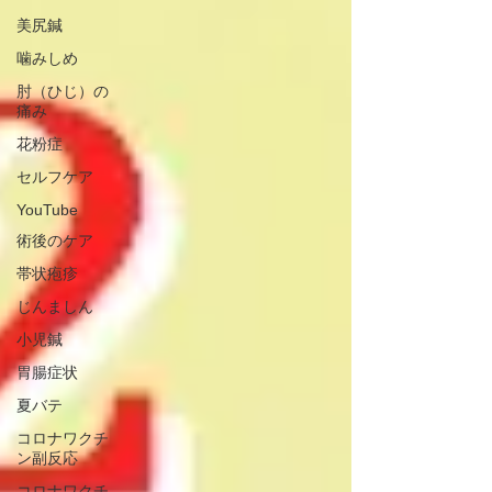
美尻鍼
噛みしめ
肘（ひじ）の
痛み
花粉症
セルフケア
YouTube
術後のケア
帯状疱疹
じんましん
小児鍼
胃腸症状
夏バテ
コロナワクチ
ン副反応
コロナワクチ