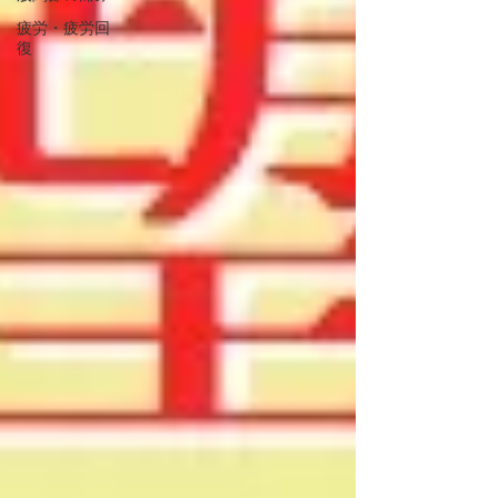
疲労・疲労回
復