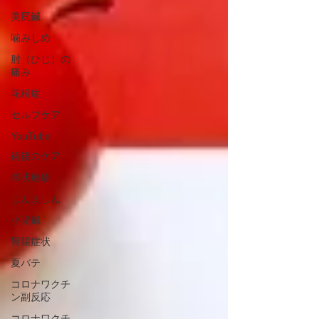
美尻鍼
噛みしめ
肘（ひじ）の
痛み
花粉症
セルフケア
YouTube
術後のケア
帯状疱疹
じんましん
小児鍼
胃腸症状
夏バテ
コロナワクチ
ン副反応
コロナワクチ