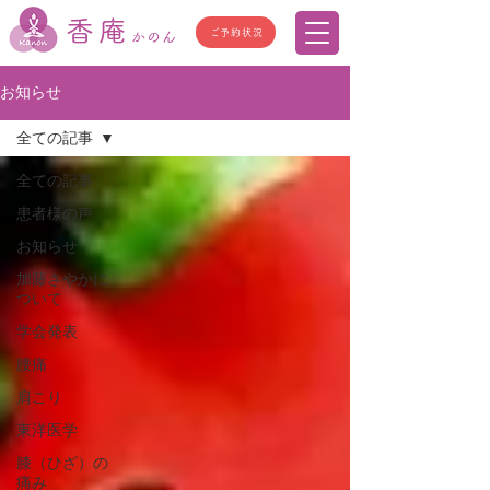
香庵
ご予約状況
かのん
お知らせ
全ての記事
全ての記事
患者様の声
お知らせ
加藤さやかに
ついて
学会発表
腰痛
肩こり
東洋医学
膝（ひざ）の
痛み