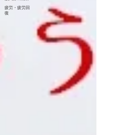
疲労・疲労回
復