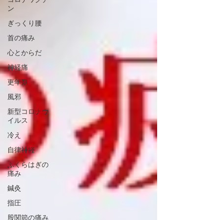
ン
ぎっくり腰
首の痛み
心とからだ
神経痛
更年期
風邪
新型コロナウ
イルス
冷え
自律神経
ふくらはぎの
痛み
鍼灸
指圧
股関節の痛み