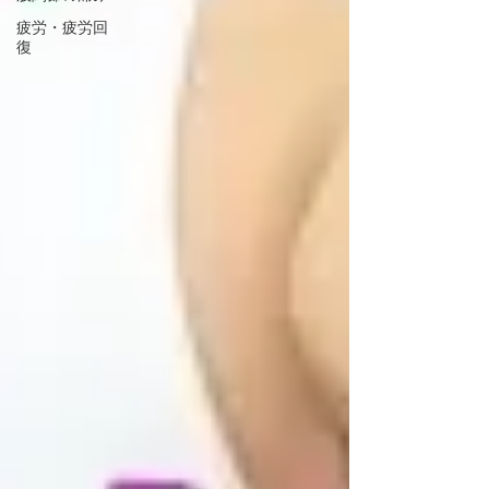
疲労・疲労回
復