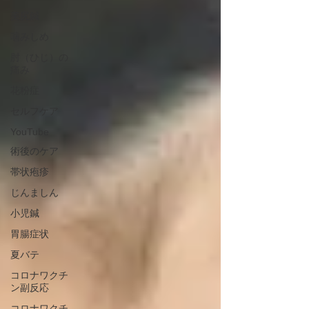
美尻鍼
噛みしめ
肘（ひじ）の
痛み
花粉症
セルフケア
YouTube
術後のケア
帯状疱疹
じんましん
小児鍼
胃腸症状
夏バテ
コロナワクチ
ン副反応
コロナワクチ