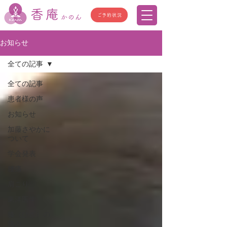
香庵
ご予約状況
かのん
お知らせ
全ての記事
全ての記事
患者様の声
お知らせ
加藤さやかに
ついて
学会発表
腰痛
肩こり
東洋医学
膝（ひざ）の
痛み