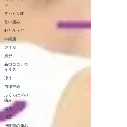
ン
ぎっくり腰
首の痛み
心とからだ
神経痛
更年期
風邪
新型コロナウ
イルス
冷え
自律神経
ふくらはぎの
痛み
鍼灸
指圧
股関節の痛み