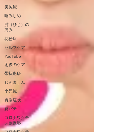
美尻鍼
噛みしめ
肘（ひじ）の
痛み
花粉症
セルフケア
YouTube
術後のケア
帯状疱疹
じんましん
小児鍼
胃腸症状
夏バテ
コロナワクチ
ン副反応
コロナワクチ