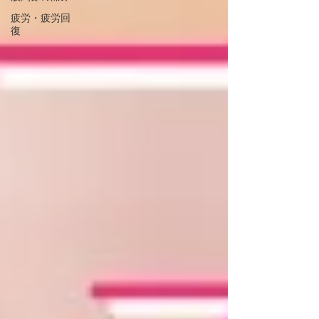
疲労・疲労回
復