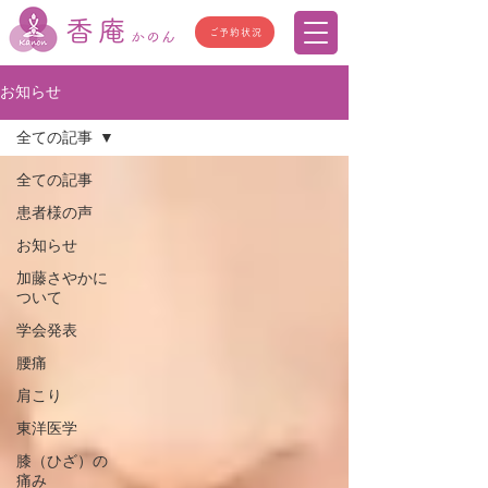
香庵
ご予約状況
かのん
お知らせ
全ての記事
全ての記事
患者様の声
お知らせ
加藤さやかに
ついて
学会発表
腰痛
肩こり
東洋医学
膝（ひざ）の
痛み