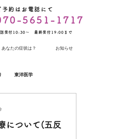
ご予約はお電話にて
070-5651-1717
話受付10:30～ 最終受付19:00まで
あなたの症状は？
お知らせ
り
東洋医学
YouTube
術後のケア
分
療について(五反
コロナワクチン