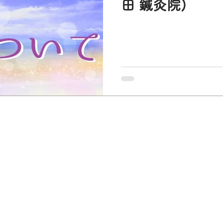
田 鍼灸院)
心とからだ
神経痛
更年期
風邪
新型コロナウ