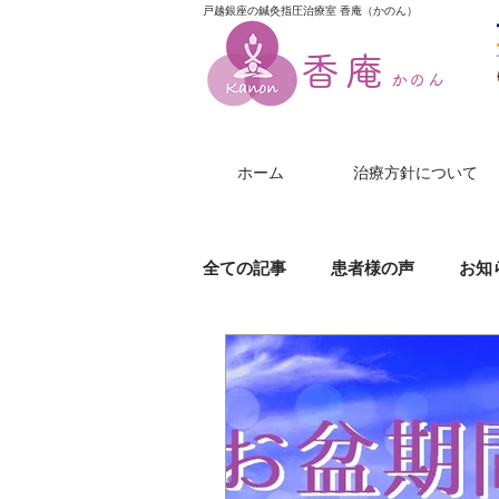
戸越銀座の鍼灸指圧治療室 香庵（かのん）
香庵
かのん
ホーム
治療方針について
全ての記事
患者様の声
お知
膝（ひざ）の痛み
美尻鍼
帯状疱疹
じんましん