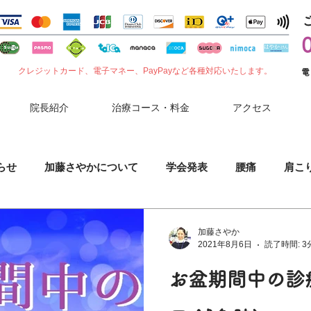
クレジットカード、電子マネー、PayPayなど各種対応いたします。
電
院長紹介
治療コース・料金
アクセス
らせ
加藤さやかについて
学会発表
腰痛
肩こ
噛みしめ
肘（ひじ）の痛み
花粉症
セルフケア
加藤さやか
2021年8月6日
読了時間: 3
お盆期間中の診
小児鍼
胃腸症状
夏バテ
コロナワクチン副反応