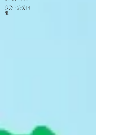
疲労・疲労回
復