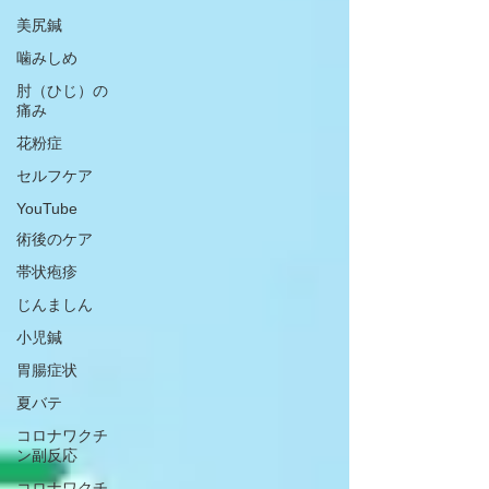
美尻鍼
噛みしめ
肘（ひじ）の
痛み
花粉症
セルフケア
YouTube
術後のケア
帯状疱疹
じんましん
小児鍼
胃腸症状
夏バテ
コロナワクチ
ン副反応
コロナワクチ