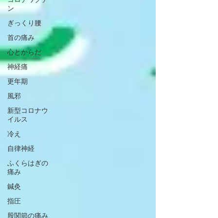
ン
ぎっくり腰
首の痛み
心とからだ
神経痛
更年期
風邪
新型コロナウ
イルス
冷え
自律神経
ふくらはぎの
痛み
鍼灸
指圧
股関節の痛み