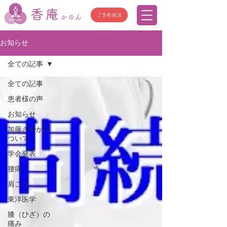
香庵
ご予約状況
かのん
お知らせ
全ての記事
全ての記事
患者様の声
お知らせ
加藤さやかに
ついて
学会発表
腰痛
肩こり
東洋医学
膝（ひざ）の
痛み