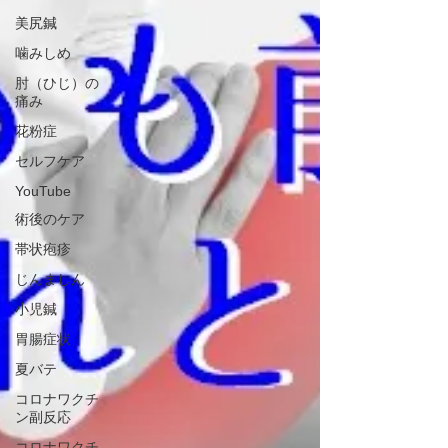
美尻鍼
噛みしめ
肘（ひじ）の
痛み
花粉症
セルフケア
YouTube
術後のケア
帯状疱疹
じんましん
小児鍼
胃腸症状
夏バテ
コロナワクチ
ン副反応
コロナワクチ