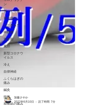
ン
ぎっくり腰
首の痛み
心とからだ
神経痛
更年期
風邪
新型コロナウ
イルス
冷え
自律神経
ふくらはぎの
痛み
鍼灸
指圧
股関節の痛み