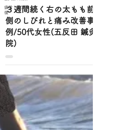
加藤さやか
疲労・疲労回
2022年6月10日
読了時間: 7分
復
３週間続く右の太もも前
側のしびれと痛み改善事
例/50代女性(五反田 鍼灸
院)