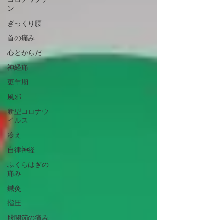
ン
ぎっくり腰
首の痛み
心とからだ
神経痛
更年期
風邪
新型コロナウ
イルス
冷え
自律神経
ふくらはぎの
痛み
鍼灸
指圧
股関節の痛み