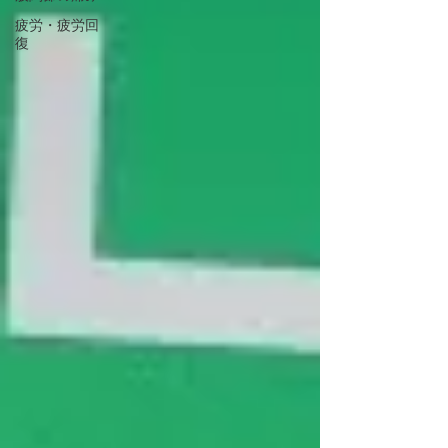
疲労・疲労回
復