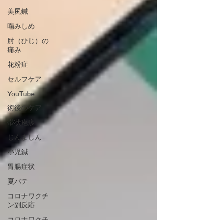
美尻鍼
噛みしめ
肘（ひじ）の
痛み
花粉症
セルフケア
YouTube
術後のケア
帯状疱疹
じんましん
小児鍼
胃腸症状
夏バテ
コロナワクチ
ン副反応
コロナワクチ