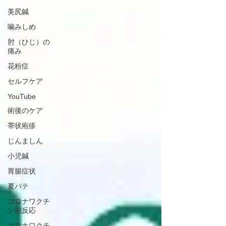
美尻鍼
噛みしめ
肘（ひじ）の
痛み
花粉症
セルフケア
YouTube
術後のケア
帯状疱疹
じんましん
小児鍼
胃腸症状
夏バテ
コロナワクチ
ン副反応
コロナワクチ