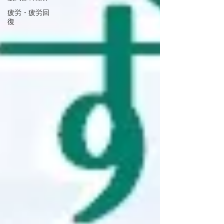
疲労・疲労回
復