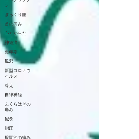
ン
ぎっくり腰
首の痛み
心とからだ
神経痛
更年期
風邪
新型コロナウ
イルス
冷え
自律神経
ふくらはぎの
痛み
鍼灸
指圧
股関節の痛み