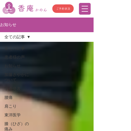
香庵
ご予約状況
かのん
お知らせ
全ての記事
全ての記事
患者様の声
お知らせ
加藤さやかに
ついて
学会発表
腰痛
肩こり
東洋医学
膝（ひざ）の
痛み