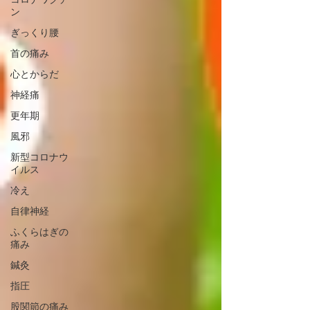
ン
ぎっくり腰
首の痛み
心とからだ
神経痛
更年期
風邪
新型コロナウ
イルス
冷え
自律神経
ふくらはぎの
痛み
鍼灸
指圧
股関節の痛み