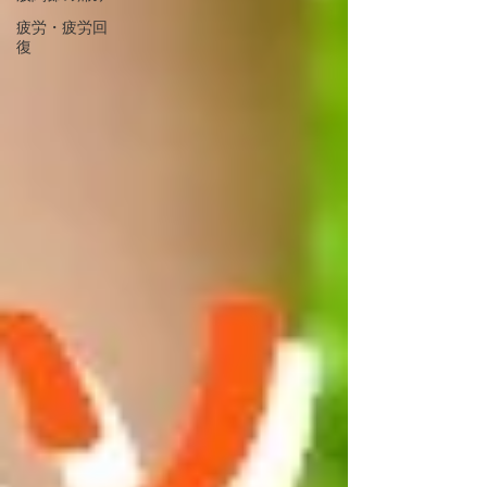
疲労・疲労回
復