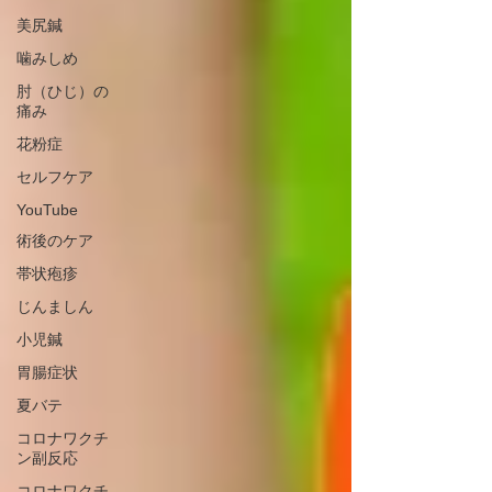
美尻鍼
噛みしめ
肘（ひじ）の
痛み
花粉症
セルフケア
YouTube
術後のケア
帯状疱疹
じんましん
小児鍼
胃腸症状
夏バテ
コロナワクチ
ン副反応
コロナワクチ