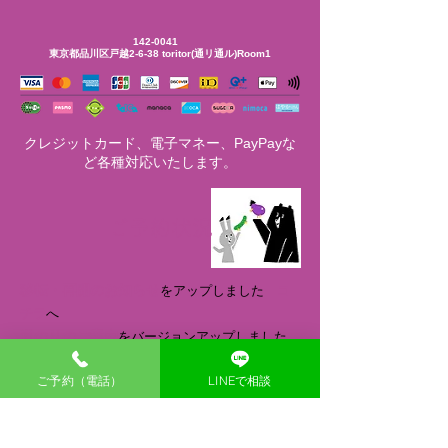
142-0041
東京都品川区戸越2-6-38
toritor(通リ通ル)Room1
クレジットカード、電子マネー、PayPayな
ど各種対応いたします。
ご予約状況
移転・再開のお知らせ
をアップしました
コ
チラ
へ
道のりのご案内
をバージョンアップしました
コチラ
へ
ご予約（電話）
LINEで相談
8月 7
日(金) 16時の枠のみ ご予約受付中です
8月 8 日(土) ご予約満席になりました