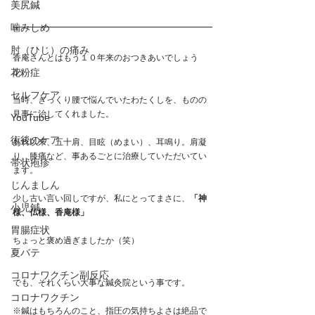
美尻鍼
噛みしめ
肘（ひじ）の痛み
香庵さんとはもう１０年来のおつきあいでしょう
花粉症
か。
セルフケア
当時、ぎっくり腰で悩んでいたわたくしを、ものの
見事に治してくれました。
YouTube
術後のケア
あれ以来、五十肩、目眩（めまい）、耳鳴り。肩凝
り、膝痛など、事あるごとに治療していただいてい
帯状疱疹
ます。
じんましん
少し古い言い回しですが、私にとってまさに、
「神
小児鍼
様、仏様、香庵様」
胃腸症状
ちょっと褒め過ぎましたか（笑）
夏バテ
コロナワクチン副反応
でも、それくらい大事な鍼灸院という事です。
コロナワクチン
※鍼はもちろんのこと、指圧の気持ちよさは絶品で