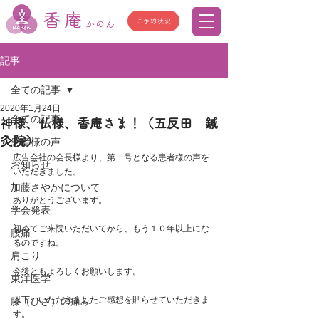
香庵
ご予約状況
かのん
記事
全ての記事
2020年1月24日
全ての記事
神様、仏様、香庵さま！（五反田 鍼
灸院）
患者様の声
広告会社の会長様より、第一号となる患者様の声を
お知らせ
いただきました。
加藤さやかについて
ありがとうございます。
学会発表
初めてご来院いただいてから、もう１０年以上にな
腰痛
るのですね。
肩こり
今後ともよろしくお願いします。
東洋医学
以下、いただきましたご感想を貼らせていただきま
膝（ひざ）の痛み
す。