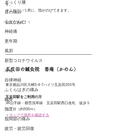
ぎっくり腰
す。
そこだという所に、指がのびてきます。
首の痛み
心とからだ
お試しあれ！！
神経痛
更年期
風邪
新型コロナウイルス
五反田の鍼灸院　香庵（かのん）
冷え
自律神経
東京都品川区大崎5-4-7ハイツ五反田203号 
ふくらはぎの痛み
五反田駅をご利用の方
鍼灸
JR山手線・都営浅草線　五反田駅西口改札　徒歩５
指圧
～７分（約500ｍ）
＞
マップで場所を確認する
股関節の痛み
疲労・疲労回復