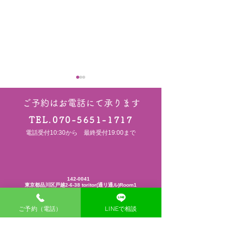
ご予約はお電話にて承ります
TEL.070-5651-1717
電話受付10:30から 最終受付19:00まで
鍼灸院選び｜「モチベー
小学生からの「
ションを上げるために来
を受ける！」と
142-0041
東京都品川区戸越2-6-38
toritor(通リ通ル)Room1
ています」と言われた理
理由（戸越銀座
ご予約（電話）
LINEで相談
由（戸越銀座・戸越 鍼灸
灸院）