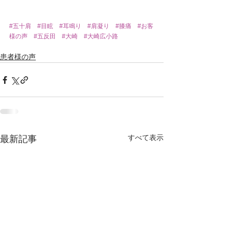
#五十肩
#目眩
#耳鳴り
#肩凝り
#膝痛
#お客
様の声
#五反田
#大崎
#大崎広小路
患者様の声
すべて表示
最新記事