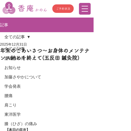
香庵
ご予約状況
かのん
記事
全ての記事
2025年12月31日
全ての記事
年末のごあいさつ～お身体のメンテナ
ンス納めを終えて(五反田 鍼灸院)
患者様の声
お知らせ
加藤さやかについて
学会発表
腰痛
肩こり
東洋医学
膝（ひざ）の痛み
【本日の目次】