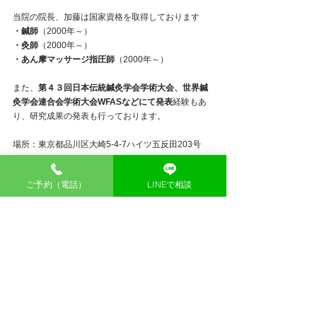
当院の院長、加藤は国家資格を取得しております
・鍼師
（2000年～）
・灸師
（2000年～）
・あん摩マッサージ指圧師
（2000年～）
また、
第４３回日本伝統鍼灸学会学術大会、世界鍼
灸学会連合会学術大会WFASなどにて発表
経験もあ
り、研究成果の発表も行っております。
場所：東京都品川区大崎5-4-7ハイツ五反田203号 
五反田駅をご利用の方
ご予約（電話）
LINEで相談
JR山手線・都営浅草線　五反田駅西口改札　徒歩５
～７分（約500ｍ）
＞
マップで場所を確認する
品川
鍼灸
東京
鍼灸院
五反田
大崎広小路
大崎
お知らせ