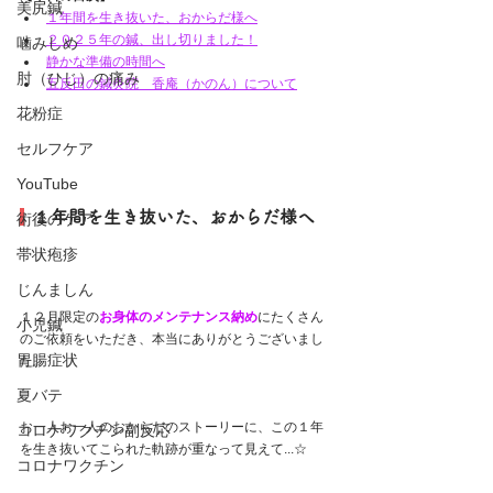
美尻鍼
１年間を生き抜いた、おからだ様へ
２０２５年の鍼、出し切りました！
噛みしめ
静かな準備の時間へ
肘（ひじ）の痛み
五反田の鍼灸院　香庵（かのん）について
花粉症
セルフケア
YouTube
  １年間を生き抜いた、おからだ様へ
術後のケア
帯状疱疹
じんましん
１２月限定の
お身体のメンテナンス納め
にたくさん
小児鍼
のご依頼をいただき、本当にありがとうございまし
胃腸症状
た。
夏バテ
お一人お一人のおからだのストーリーに、この１年
コロナワクチン副反応
を生き抜いてこられた軌跡が重なって見えて...☆
コロナワクチン