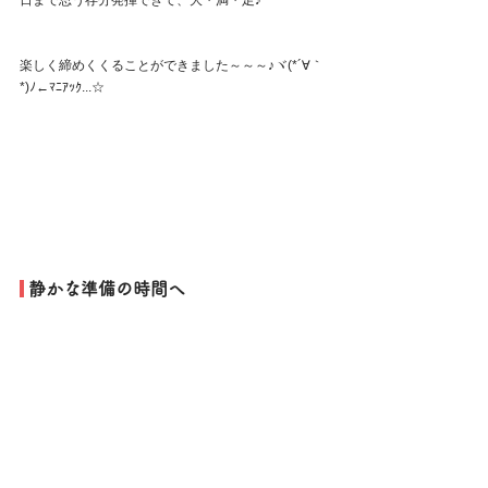
日まで思う存分発揮できて、大・満・足♪
楽しく締めくくることができました～～～♪ヾ(*´∀｀
*)ﾉ←ﾏﾆｱｯｸ...☆
 静かな準備の時間へ