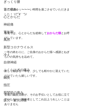
ぎっくり腰
首の痛み
とても濃ゆぅ〜〜〜い時間を過ごさせていただきま
した！ヾ(*´∀｀*)ﾉ
心とからだ
神経痛
更年期
香庵では、心とからだを総称して
おからだ様
とお呼
びしています。
風邪
新型コロナウイルス
一年の終わりに、ご自身のおからだ様へ感謝とねぎ
冷え
らいの気持ちを込めて。
自律神経
ふくらはぎの痛み
新しく始まる一年を、少しでも軽やかに迎えていた
だけていたら嬉しいです。
鍼灸
指圧
股関節の痛み
香庵の鍼灸治療が、そのお手伝いとしてお役に立て
ていたなら、施術者としてこれ以上うれしいことは
疲労・疲労回復
ありません