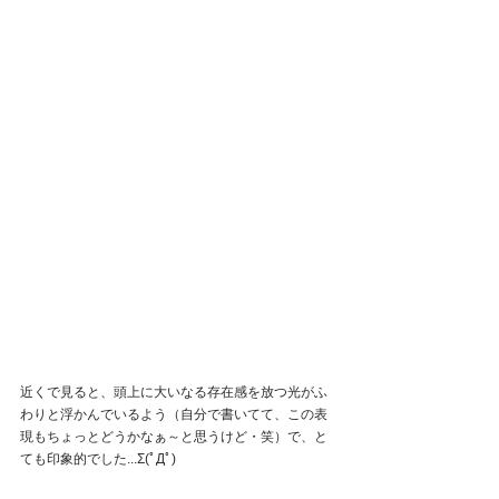
近くで見ると、頭上に大いなる存在感を放つ光がふ
わりと浮かんでいるよう（自分で書いてて、この表
現もちょっとどうかなぁ～と思うけど・笑）で、と
ても印象的でした...Σ(ﾟДﾟ)