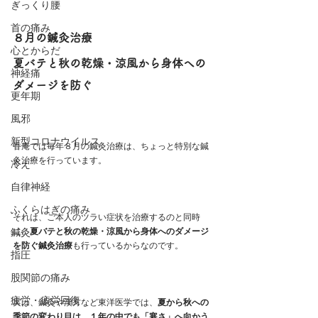
ぎっくり腰
首の痛み
８月の鍼灸治療
心とからだ
夏バテと秋の乾燥・涼風から身体への
神経痛
ダメージを防ぐ
更年期
風邪
新型コロナウイルス
香庵では毎年８月の鍼灸治療は、ちょっと特別な鍼
灸治療を行っています。
冷え
自律神経
ふくらはぎの痛み
それは、ご本人のツラい症状を治療するのと同時
に、
夏バテと秋の乾燥・涼風から身体へのダメージ
鍼灸
を防ぐ鍼灸治療
も行っているからなのです。
指圧
股関節の痛み
疲労・疲労回復
実は、鍼灸や漢方など東洋医学では、
夏から秋への
季節の変わり目は、１年の中でも「寒さ」へ向かう