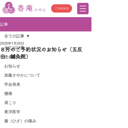
香庵
ご予約状況
かのん
記事
全ての記事
2020年7月26日
全ての記事
８月のご予約状況のお知らせ（五反
田 鍼灸院）
患者様の声
お知らせ
加藤さやかについて
学会発表
腰痛
肩こり
東洋医学
膝（ひざ）の痛み