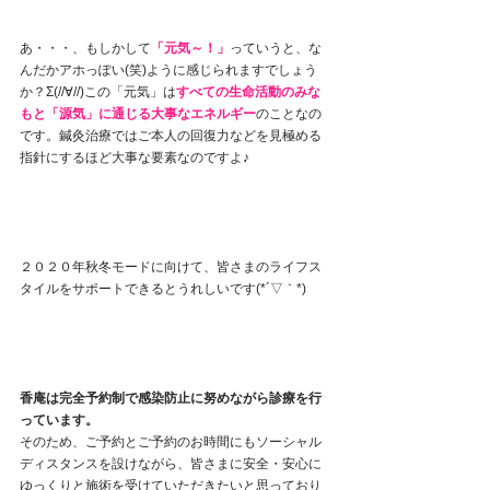
あ・・・、もしかして
「元気～！」
っていうと、な
んだかアホっぽい(笑)ように感じられますでしょう
か？Σ(//∀//)この
「元気」は
すべての生命活動のみな
もと「源気」に通じる大事なエネルギー
のことなの
です。鍼灸治療ではご本人の回復力などを見極める
指針にするほど大事な要素なのですよ♪
２０２０年秋冬モードに向けて、皆さまのライフス
タイルをサポートできるとうれしいです(*´▽｀*)
香庵は完全予約制で感染防止に努めながら診療を行
っています。
そのため、ご予約とご予約のお時間にもソーシャル
ディスタンスを設けながら、皆さまに安全・安心に
ゆっくりと施術を受けていただきたいと思っており