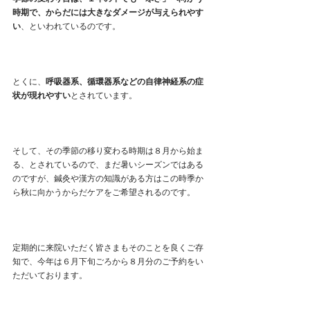
時期で、からだには大きなダメージが与えられやす
い
、といわれているのです。
とくに、
呼吸器系、循環器系などの自律神経系の症
状が現れやすい
とされています。
そして、その季節の移り変わる時期は８月から始ま
る、とされているので、まだ暑いシーズンではある
のですが、鍼灸や漢方の知識がある方はこの時季か
ら秋に向かうからだケアをご希望されるのです。
定期的に来院いただく皆さまもそのことを良くご存
知で、今年は６月下旬ごろから８月分のご予約をい
ただいております。