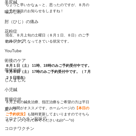
美尻鍼
ちょっと早いかなぁ～と、思ったのですが、８月の
ご予約状況のお知らせをしますね！
噛みしめ
肘（ひじ）の痛み
花粉症
現在、８月上旬の土曜日（８月１日、８日）のご予
セルフケア
約枠が少なくなってきている状況です。
YouTube
術後のケア
８月１日（土） 11時、18時のみご予約受付中です。
帯状疱疹
８月８日（土） 17時のみご予約受付中です。（７月
２５日現在）
じんましん
小児鍼
胃腸症状
８月上旬の鍼灸治療、指圧治療をご希望の方は平日
のお時間がオススメです。ホームページの
【本日の
夏バテ
ご予約状況】
も随時更新してまいりますのでそちら
コロナワクチン副反応
もチェックされてみてくださいね(o^―^o)
コロナワクチン