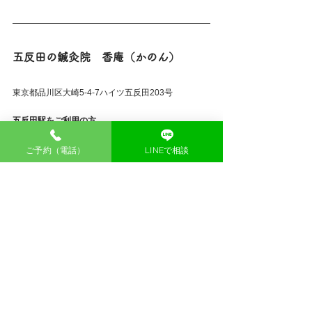
五反田の鍼灸院　香庵（かのん）
東京都品川区大崎5-4-7ハイツ五反田203号 
五反田駅をご利用の方
JR山手線・都営浅草線　五反田駅西口改札　徒歩５
～７分（約500ｍ）
ご予約（電話）
LINEで相談
＞
マップで場所を確認する
 ＃８月 ＃ご予約 
#元気
#鍼灸
#鍼灸院
#五反田
＃大
崎
#大崎広小路
#品川
#東京
お知らせ