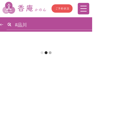
香庵
ご予約状況
かのん