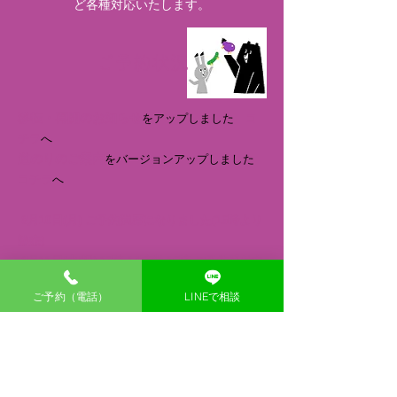
ど各種対応いたします。
ご予約状況
移転・再開のお知らせ
をアップしました
コ
チラ
へ
道のりのご案内
をバージョンアップしました
コチラ
へ
8月10日(月) ご予約満席になりました(16時より
診療)
8月11日(火/祝) 13時,
14時半,16時
ご予約受付中
です
ご予約（電話）
LINEで相談
8月13日(木)
10時半,15時,16時半,18時 ご予約受
付中です
8月14日(金) 16時の枠のみ
ご予約受付中です
8月15日(土) ご予約満席になりました
8月17日(月) ご予約満席になりました