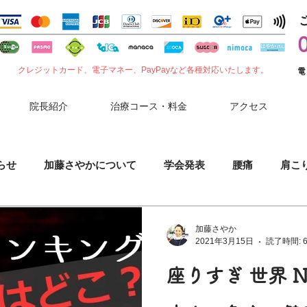
クレジットカード、電子マネー、PayPayなど各種対応いたします。
電
院長紹介
治療コース・料金
アクセス
らせ
加藤さやかについて
学会発表
腰痛
肩こ
噛みしめ
肘（ひじ）の痛み
花粉症
セルフケア
加藤さやか
2021年3月15日
読了時間: 
座りすぎ 世界 N
小児鍼
胃腸症状
夏バテ
コロナワクチン副反応