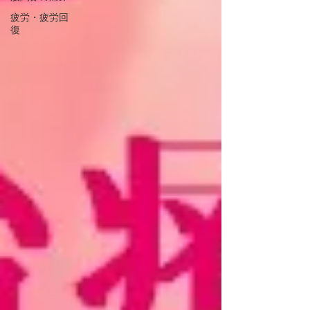
疲労・疲労回
復