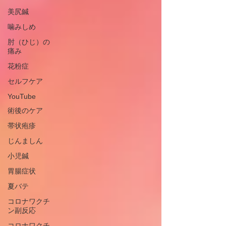
美尻鍼
噛みしめ
肘（ひじ）の
痛み
花粉症
セルフケア
YouTube
術後のケア
帯状疱疹
じんましん
小児鍼
胃腸症状
夏バテ
コロナワクチ
ン副反応
コロナワクチ