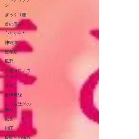
ン
ぎっくり腰
首の痛み
心とからだ
神経痛
更年期
風邪
新型コロナウ
イルス
冷え
自律神経
ふくらはぎの
痛み
鍼灸
指圧
股関節の痛み