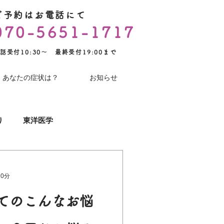
ご予約はお電話にて
070-5651-1717
話受付10:30～ 最終受付19:00まで
あなたの症状は？
お知らせ
り
東洋医学
YouTube
術後のケア
10分
てのこんなお悩
コロナワクチン