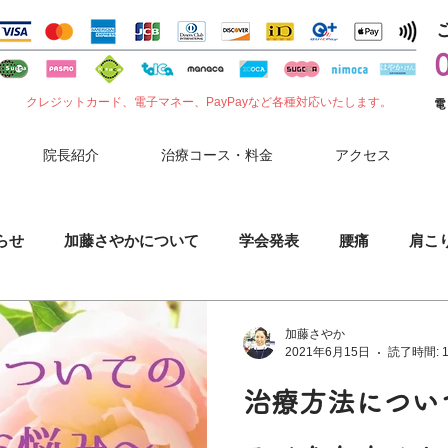
クレジットカード、電子マネー、PayPayなど各種対応いたします。
電
院長紹介
治療コース・料金
アクセス
らせ
加藤さやかについて
学会発表
腰痛
肩こ
噛みしめ
肘（ひじ）の痛み
花粉症
セルフケア
加藤さやか
2021年6月15日
読了時間: 
治療方法につい
小児鍼
胃腸症状
夏バテ
コロナワクチン副反応