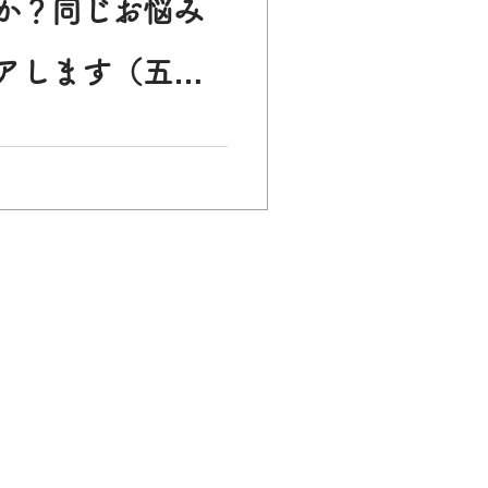
か？同じお悩み
イルス
冷え
アします（五反