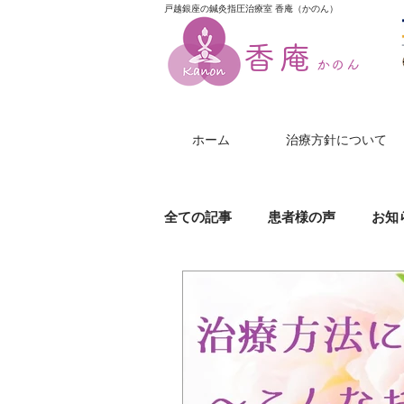
戸越銀座の鍼灸指圧治療室 香庵（かのん）
香庵
かのん
ホーム
治療方針について
全ての記事
患者様の声
お知
膝（ひざ）の痛み
美尻鍼
帯状疱疹
じんましん