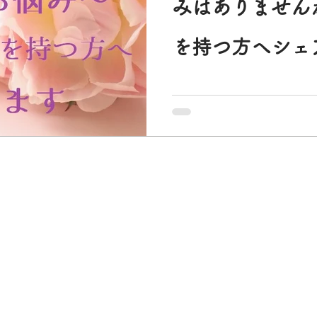
みはありません
心とからだ
神経痛
更年期
風邪
新型コロナウ
を持つ方へシェ
田 鍼灸院）