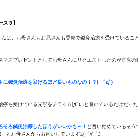
ース３】
くんは、お母さんもお兄さんも香庵で鍼灸治療を受けているこ
スマスプレゼントとしてお母さんにリクエストしたのが香庵の
に鍼灸治療を挙げるほど良いものなの！？(　ﾟдﾟ)
療を受けている光景をチラッ☆|дﾟ)...と覗いているだけだっ
ろそろ鍼灸治療したほうがいいかも～！
と言い始めているそう
)」とお母さんからお伺いしていますΣ(゜∀゜;)