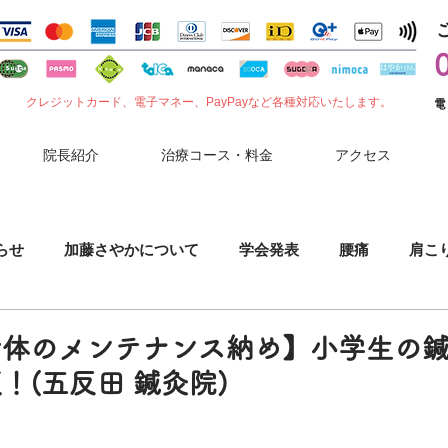
クレジットカード、電子マネー、PayPayなど各種対応いたします。
電
院長紹介
治療コース・料金
アクセス
らせ
加藤さやかについて
学会発表
腰痛
肩こ
噛みしめ
肘（ひじ）の痛み
花粉症
セルフケア
身体のメンテナンス納め】小学生の
！(五反田 鍼灸院)
小児鍼
胃腸症状
夏バテ
コロナワクチン副反応