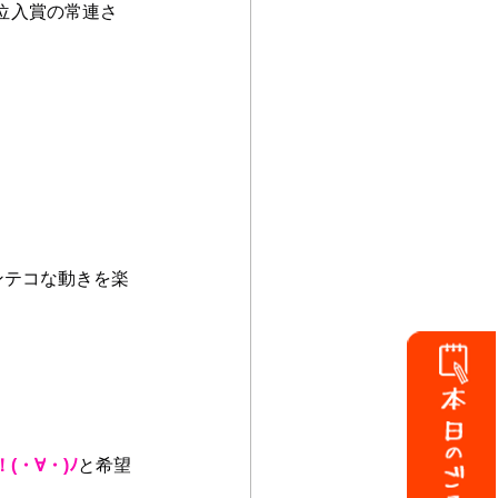
位入賞の常連さ
ンテコな動きを楽
！(・
∀
・)ﾉ
と希望