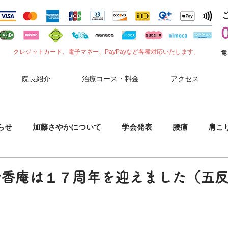
クレジットカード、電子マネー、PayPayなど各種対応いたします。
電
院長紹介
治療コース・料金
アクセス
らせ
加藤さやかについて
学会発表
腰痛
肩こ
噛みしめ
肘（ひじ）の痛み
花粉症
セルフケア
香庵は１７周年を迎えました（五反
小児鍼
胃腸症状
夏バテ
コロナワクチン副反応