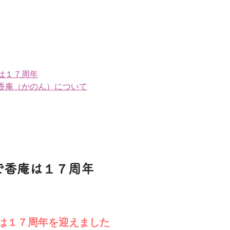
は１７周年
香庵（かのん）について
まで香庵は１７周年
は１７周年を迎えました