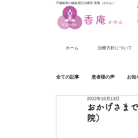
戸越銀座の鍼灸指圧治療室 香庵（かのん）
香庵
かのん
ホーム
治療方針について
全ての記事
患者様の声
お知
2022年10月13日
膝（ひざ）の痛み
美尻鍼
おかげさまで
院）
帯状疱疹
じんましん