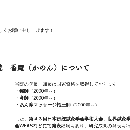
しくお願い申し上げます！
院　香庵（かのん）について
当院の院長、加藤は国家資格を取得しております
・鍼師
（2000年～）
・灸師
（2000年～）
・あん摩マッサージ指圧師
（2000年～）
また、
第４３回日本伝統鍼灸学会学術大会、世界鍼灸
会WFASなどにて発表
経験もあり、研究成果の発表も