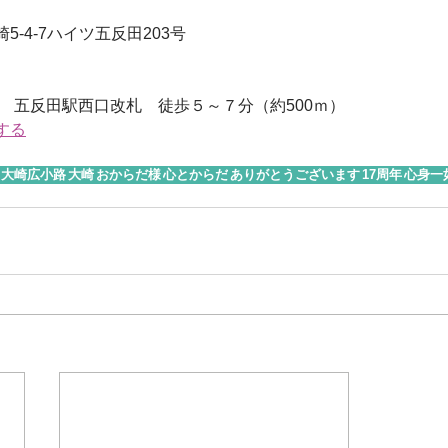
-4-7ハイツ五反田203号 
　五反田駅西口改札　徒歩５～７分（約500ｍ）
する
大崎広小路
大崎
おからだ様
心とからだ
ありがとうございます
17周年
心身一