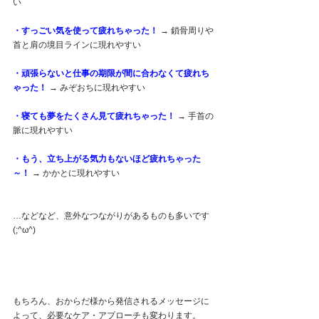
い
・すっごい気を使って疲れちゃった！ 
→ 鎖骨周りや
首と肩の境目ラインに現れやすい
・頑張らないと仕事の期限が間に合わなくて疲れち
ゃった！ 
→ みぞおちに現れやすい
・寝ても夢をたくさん見て疲れちゃった！ 
→ 手首の
脈に現れやすい
・もう、立ち上がる気力もないほど疲れちゃった
～！ 
→ かかとに現れやすい
…などなど、意外なつながりがあるものも多いです
(;^ω^)
もちろん、おからだ様から発信されるメッセージに
よって、必要なケア・アプローチも変わります。