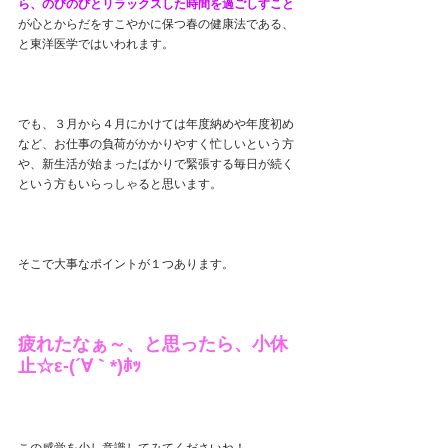
ら、のびのびとリラックスした時間を過ごしすこと
が
心とからだをすこやかに保つ春の健康法である、
と東洋医学ではいわれます。
でも、３月から４月にかけては年度納めや年度初め
など、お仕事の負荷がかかりやすく忙しいという方
や、新生活が始まったばかりで緊張する毎日が続く
という方もいらっしゃると思います。
そこで大事なポイントが１つあります。
疲れたなぁ～、と思ったら、小休
止☆ε-(´∀｀*)ﾎｯ