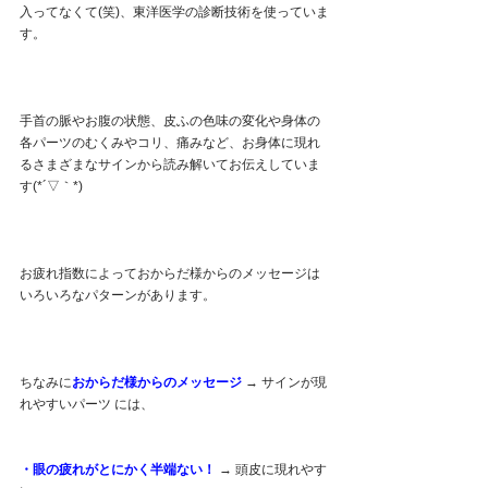
入ってなくて(笑)、東洋医学の診断技術を使っていま
す。
手首の脈やお腹の状態、皮ふの色味の変化や身体の
各パーツのむくみやコリ、痛みなど、お身体に現れ
るさまざまなサインから読み解いてお伝えしていま
す(*´▽｀*)
お疲れ指数によっておからだ様からのメッセージは
いろいろなパターンがあります。
ちなみに
おからだ様からのメッセージ
→ サインが現
れやすいパーツ には、
・眼の疲れがとにかく半端ない！ 
→ 頭皮に現れやす