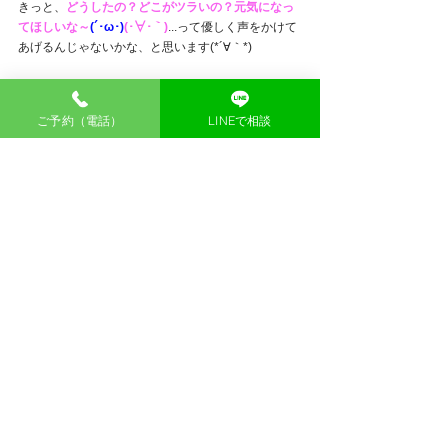
きっと、
どうしたの？どこがツラいの？元気になっ
てほしいな～
(´･ω･)
(･∀･｀)
...って優しく声をかけて
あげるんじゃないかな、と思います(*´∀｀*)
ご予約（電話）
LINEで相談
ぜひ、ご自身のおからだ様（=パートナー）のこと、
大事にいたわってあげてくださいね！
楽しく活き活きと春シーズンを楽しむ皆さまのサポ
ートができましたらうれしいです！ヾ(*´∀｀*)ﾉ