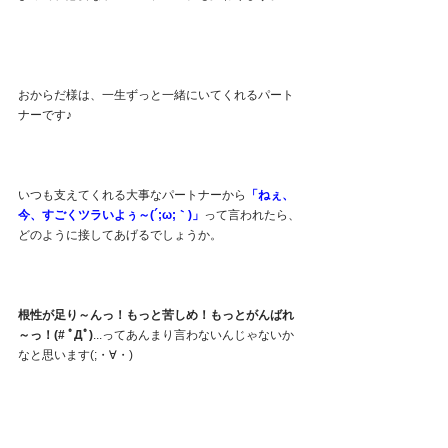
おからだ様は、一生ずっと一緒にいてくれるパート
ナーです♪
いつも支えてくれる大事なパートナーから
「ねぇ、
今、すごくツラいよぅ～(´;ω;｀)」
って言われたら、
どのように接してあげるでしょうか。
根性が足り～んっ！もっと苦しめ！もっとがんばれ
～っ！(# ﾟДﾟ)
...ってあんまり言わないんじゃないか
なと思います(;・∀・)