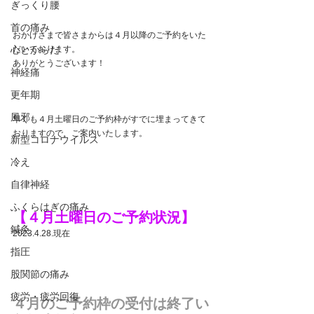
ぎっくり腰
首の痛み
おかげさまで皆さまからは４月以降のご予約をいた
心とからだ
だいております。
ありがとうございます！
神経痛
更年期
風邪
早くも４月土曜日のご予約枠がすでに埋まってきて
おりますので、ご案内いたします。
新型コロナウイルス
冷え
自律神経
ふくらはぎの痛み
【４月土曜日のご予約状況】
鍼灸
2023.4.28.現在
指圧
股関節の痛み
疲労・疲労回復
４月のご予約枠の受付は終了い