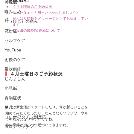
【本日の目次】
美尻鍼
４月土曜日のご予約状況
噛みしめ
疲れたなぁ～と思ったら○○○しましょう♪
がんばり指数をメッセージとしてお伝えしてい
肘（ひじ）の痛み
ます
花粉症
五反田の鍼灸院 香庵について
セルフケア
YouTube
術後のケア
帯状疱疹
  ４月土曜日のご予約状況
じんましん
小児鍼
胃腸症状
夏バテ
４月は新生活がスタートしたり、何か新しいことを
始めてみたくなったり、なんとなくソワソワ、ウキ
コロナワクチン副反応
ウキ気分になりやすいですね。
春の季節が少しづつ近づいてきますね。
コロナワクチン