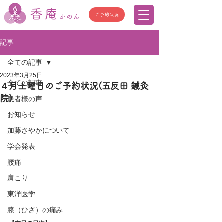
香庵
ご予約状況
かのん
記事
全ての記事
2023年3月25日
全ての記事
４月土曜日のご予約状況(五反田 鍼灸
院)
患者様の声
お知らせ
加藤さやかについて
学会発表
腰痛
肩こり
東洋医学
膝（ひざ）の痛み