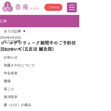
香庵
ご予約状況
かのん
記事
全ての記事
2024年4月18日
全ての記事
ゴールデンウィーク期間中のご予約状
況について(五反田 鍼灸院)
患者様の声
お知らせ
加藤さやかについて
学会発表
腰痛
肩こり
東洋医学
膝（ひざ）の痛み