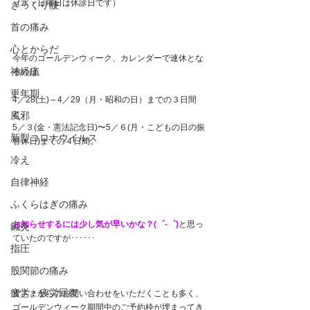
（水・日曜日は休診日です）
ぎっくり腰
首の痛み
心とからだ
今年のゴールデンウィーク、カレンダーで連休とな
神経痛
るのは、
更年期
4／28(土)～4／29（月・昭和の日）までの３日間
と、
風邪
5／３(金・憲法記念日)〜5／６(月・こどもの日の振
新型コロナウイルス
替休日)までの４日間。
冷え
自律神経
ふくらはぎの痛み
お知らせするには少し気が早いかな？(゜-゜)
と思っ
鍼灸
ていたのですが･･････
指圧
股関節の痛み
疲労・疲労回復
皆さまからのお問い合わせをいただくことも多く、
ゴールデンウィーク期間中のご予約枠が埋まってき