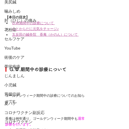
美尻鍼
噛みしめ
【本日の目次】
肘（ひじ）の痛み
G.W.期間中の診療について
心とからだに元気をチャージ♪
花粉症
五反田の鍼灸院　香庵（かのん）について
セルフケア
YouTube
術後のケア
帯状疱疹
  G.W.期間中の診療について
じんましん
小児鍼
胃腸症状
ゴールデンウィーク期間中の診療についてのお知ら
せです。
夏バテ
コロナワクチン副反応
香庵は例年通り、ゴールデンウィーク期間中も
通常
コロナワクチン
診療を行います。