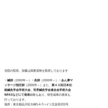
当院の院長、加藤は国家資格を取得しております
・鍼師
（2000年～）
・灸師
（2000年～）
・あん摩マ
ッサージ指圧師
（2000年～）
また、
第４３回日本伝
統鍼灸学会学術大会、世界鍼灸学会連合会学術大会
WFASなどにて発表
経験もあり、研究成果の発表も
行っております。
場所：東京都品川区大崎5-4-7ハイツ五反田203号 