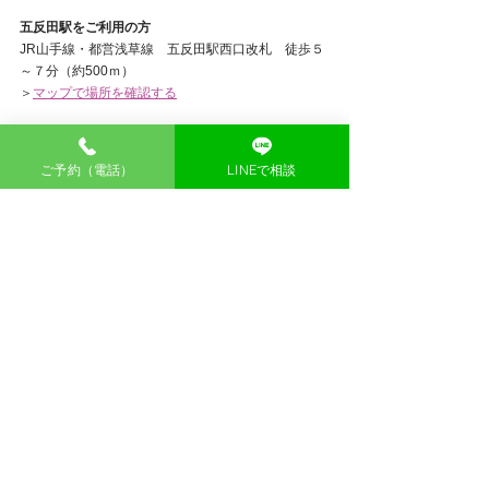
五反田駅をご利用の方
JR山手線・都営浅草線　五反田駅西口改札　徒歩５
～７分（約500ｍ）
＞
マップで場所を確認する
ご予約（電話）
LINEで相談
品川
鍼灸
東京
鍼灸院
五反田
大崎広小路
大崎
お知らせ
すべて表示
最新記事