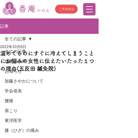
香庵
ご予約状況
かのん
記事
全ての記事
2022年10月6日
全ての記事
温めてるのにすぐに冷えてしまうこと
にお悩みの女性に伝えたいたった１つ
患者様の声
の理由(五反田 鍼灸院)
お知らせ
加藤さやかについて
学会発表
腰痛
肩こり
東洋医学
膝（ひざ）の痛み