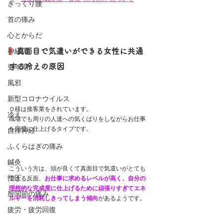
ぎっくり腰
首の痛み
心とからだ
神経痛
  真面目で気遣いができる女性に共通
する冷えの原因
更年期
風邪
新型コロナウイルス
Ｏ様は接客業をされています。
冷え
職場でも周りの人達への気くばりをしながらお仕事
を完璧に仕上げるタイプです。
自律神経
ふくらはぎの痛み
鍼灸
こういう方は、頭が良くて真面目で気遣いがとても
指圧
できる反面、
お仕事に求めるレベルが高く、自分の
理想的な完成度に仕上げるために頑張りすぎてエネ
股関節の痛み
ルギーを消耗しきってしまう傾向
があるようです。
疲労・疲労回復