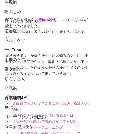
美尻鍼
噛みしめ
30代女性Ｏ様から
お身体の冷え
についてのお悩み相
肘（ひじ）の痛み
談をいただきました、
花粉症
Ｏ様のお悩みは、多くの女性に共通するお悩みで
す。
セルフケア
YouTube
東洋医学では「身体の冷え」にお悩みの女性に共通
術後のケア
してみられる特徴があり、診断・治療に活かしてい
ます。今回は、そのような身体の冷えと多くの女性
帯状疱疹
に共通する症状について書いていきます。
じんましん
小児鍼
胃腸症状
【本日の目次】
真面目で気遣いができる女性に共通する冷えの
夏バテ
原因
温めるチカラが不足している原因とは
コロナワクチン副反応
全身疲労を回復して温めスイッチをON♪
コロナワクチン
冷えにくい身体へチューニング
五反田の鍼灸院　香庵（かのん）について