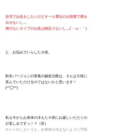
自宅でお灸をしたいけどオール電化のお部屋で煙を
出せないし…
煙のないタイプのお灸は物足りないし…(´・ω・｀)
と、お悩みでいらしたＯ様。
秋冬バージョンの香庵の鍼灸治療は、そんなＯ様に
喜んでいただけるのではないかと思います！
(*^◯^*)️ 
私も今からお身体の冷えたＯ様にお越しいただくの
が楽しみですっ！？（笑）
ホントのこというと、お身体が冷えないように予防