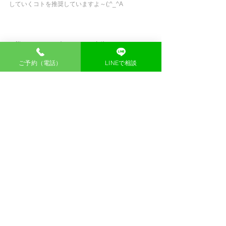
していくコトを推奨していますよ～(;^_^A
Ｏ様、ぽかぽかの冷えにくいお身体へのチューニン
グ、楽しみにしていてくださいね♪
ご予約（電話）
LINEで相談
いつもご利用ありがとうございます。
五反田の鍼灸院　香庵（かのん）につ
いて