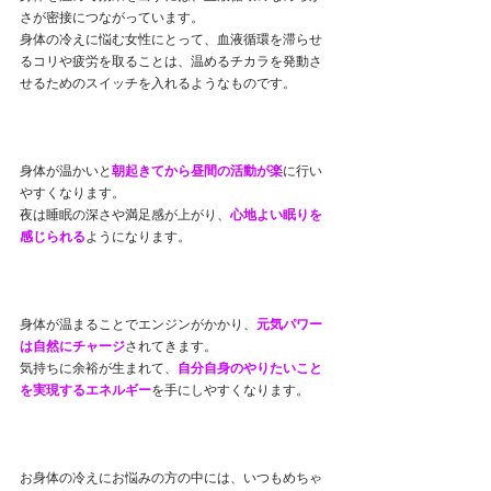
さが密接につながっています。
身体の冷えに悩む女性にとって、血液循環を滞らせ
るコリや疲労を取ることは、温めるチカラを発動さ
せるためのスイッチを入れるようなものです。
身体が温かいと
朝起きてから昼間の活動が楽
に行い
やすくなります。
夜は睡眠の深さや満足感が上がり、
心地よい眠りを
感じられる
ようになります。
身体が温まることでエンジンがかかり、
元気パワー
は自然にチャージ
されてきます。
気持ちに余裕が生まれて、
自分自身のやりたいこと
を実現するエネルギー
を手にしやすくなります。
お身体の冷えにお悩みの方の中には、いつもめちゃ