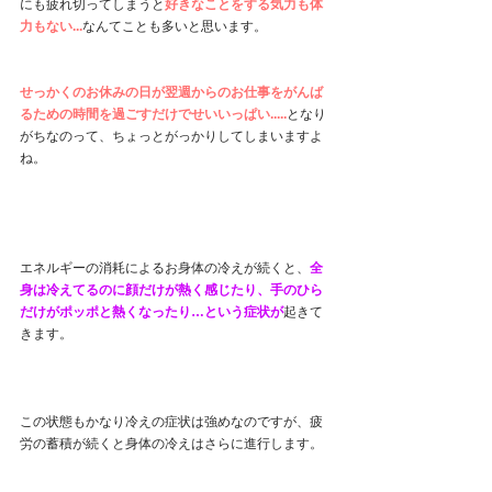
にも疲れ切ってしまうと
好きなことをする気力も体
力もない...
なんてことも多いと思います。
せっかくのお休みの日が翌週からのお仕事をがんば
るための時間を過ごすだけでせいいっぱい.....
となり
がちなのって、ちょっとがっかりしてしまいますよ
ね。
エネルギーの消耗によるお身体の冷えが続くと、
全
身は冷えてるのに顔だけが熱く感じたり、手のひら
だけがポッポと熱くなったり…という症状が
起きて
きます。
この状態もかなり冷えの症状は強めなのですが、疲
労の蓄積が続くと身体の冷えはさらに進行します。