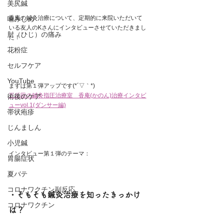
美尻鍼
香庵の鍼灸治療について、定期的に来院いただいて
噛みしめ
いる友人のKさんにインタビューさせていただきまし
肘（ひじ）の痛み
た！
花粉症
セルフケア
YouTube
まずは第１弾アップです(*´▽｀*)
五反田の鍼灸指圧治療室　香庵(かのん)治療インタビ
術後のケア
ューvol.1(ダンサー編)
帯状疱疹
じんましん
小児鍼
インタビュー第１弾のテーマ：
胃腸症状
夏バテ
コロナワクチン副反応
・そもそも鍼灸治療を知ったきっかけ
コロナワクチン
は？