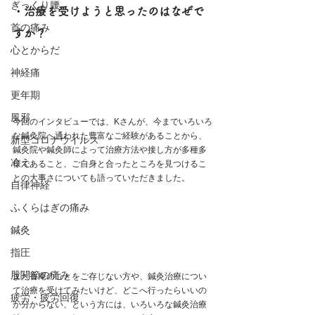
ぎっくり腰
・治療を受けようと思ったのはなぜで
首の痛み
すか？
心とからだ
神経痛
更年期
風邪
今回のインタビューでは、Kさんが、
今まで
いろいろ
な鍼灸院へ通われた豊富なご経験があることから、
新型コロナウイルス
鍼灸院や鍼灸師によって治療方法や接し方が多種多
冷え
様であること、ご自身と合ったところを見つけるこ
との大事さについても語っていただきました。
自律神経
ふくらはぎの痛み
鍼灸
指圧
股関節の痛み
まだ香庵のことをご存じない方や、鍼灸治療につい
て治療を受けてみたいけど、どこへ行ったらいいの
疲労・疲労回復
か分からない、という方には、いろいろな鍼灸治療