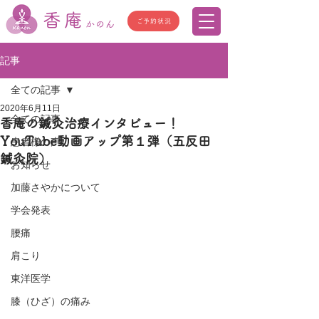
香庵
ご予約状況
かのん
記事
全ての記事
2020年6月11日
全ての記事
香庵の鍼灸治療インタビュー！
YouTube動画アップ第１弾（五反田
患者様の声
鍼灸院）
お知らせ
加藤さやかについて
学会発表
腰痛
肩こり
東洋医学
膝（ひざ）の痛み