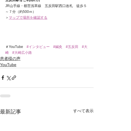
JR山手線・都営浅草線　五反田駅西口改札　徒歩５
～７分（約500ｍ）
＞
マップで場所を確認する
＃YouTube　
#インタビュー
#鍼灸
#五反田
#大
崎
#大崎広小路
患者様の声
YouTube
すべて表示
最新記事