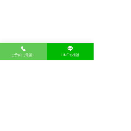
ご予約（電話）
LINEで相談
ご予約はお電話にて承ります
TEL.070-5651-1717
電話受付10:30から 最終受付19:00まで
鍼灸院選び｜「モチベー
小学生からの「