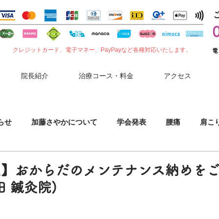
クレジットカード、電子マネー、PayPayなど各種対応いたします。
電
院長紹介
治療コース・料金
アクセス
らせ
加藤さやかについて
学会発表
腰痛
肩こ
噛みしめ
肘（ひじ）の痛み
花粉症
セルフケア
定】おからだのメンテナンス納めを
 鍼灸院)
小児鍼
胃腸症状
夏バテ
コロナワクチン副反応