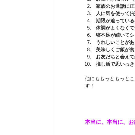
 家族のお世話に
 人に気を使って
 期限が迫ってい
 体調がよくなく
 寝不足が続いて
 うれしいことが
 美味しくご飯が
 お友だちと会え
 推し活で思いっ
他にももっともっとこ
す！
本当に、本当に、お