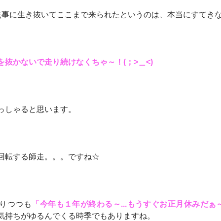
無事に生き抜いてここまで来られたというのは、本当にすてき
抜かないで走り続けなくちゃ～！(；>＿<)
っしゃると思います。
回転する師走。。。ですね☆
りつつも
「今年も１年が終わる～...もうすぐお正月休みだぁ～♪ε-
気持ちがゆるんでくる時季でもありますね。