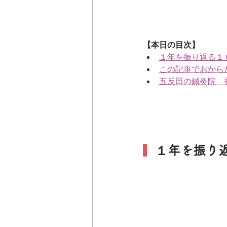
【本日の目次】
１年を振り返る１
この記事でおから
五反田の鍼灸院　
  １年を振り