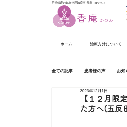
戸越銀座の鍼灸指圧治療室 香庵（かのん）
香庵
かのん
ホーム
治療方針について
全ての記事
患者様の声
お知
2023年12月1日
膝（ひざ）の痛み
美尻鍼
【１２月限
た方へ(五反田
帯状疱疹
じんましん