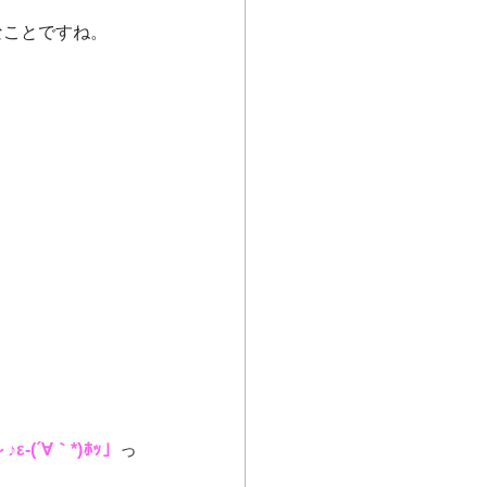
なことですね。
(´∀｀*)ﾎｯ」
っ