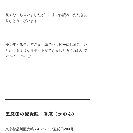
長くなっちゃいましたがここまでお読みいただきあ
りがとうございます！
ゆく年くる年、皆さま元気でハッピーにお過ごしい
ただけるようなサポートができましたらうれしいで
す╰(*´︶`*)╯♡
五反田の鍼灸院　香庵（かのん）
東京都品川区大崎5-4-7ハイツ五反田203号 