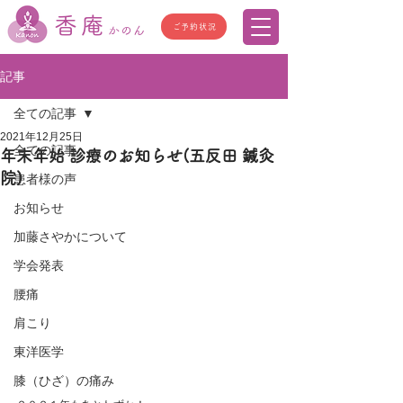
香庵
ご予約状況
かのん
記事
全ての記事
2021年12月25日
全ての記事
年末年始 診療のお知らせ(五反田 鍼灸
院)
患者様の声
お知らせ
加藤さやかについて
学会発表
腰痛
肩こり
東洋医学
膝（ひざ）の痛み