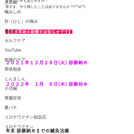
２０２１年もあとわずか！
美尻鍼
皆さま、やり残したことはありませんか？(*^ω^*)
噛みしめ
肘（ひじ）の痛み
花粉症
【年末年始の診療のお知らせです】
セルフケア
YouTube
術後のケア
２０２１年１２月２８日(火) 診療納め
帯状疱疹
じんましん
２０２２年　１月　６日(木) 診療始め
小児鍼
胃腸症状
夏バテ
コロナワクチン副反応
コロナワクチン
年末 診療納めまでの鍼灸治療