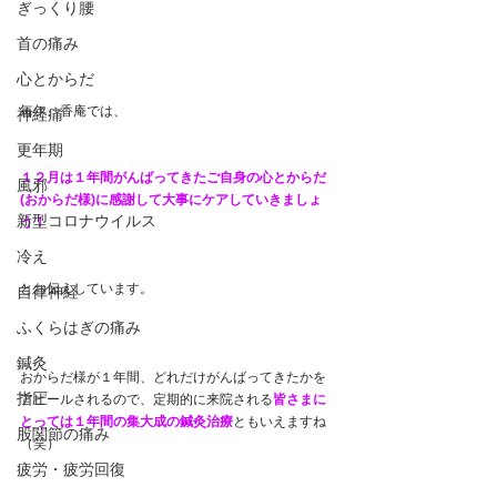
ぎっくり腰
首の痛み
心とからだ
毎年、香庵では、
神経痛
更年期
１２月は１年間がんばってきたご自身の心とからだ
風邪
(おからだ様)に感謝して大事にケアしていきましょ
新型コロナウイルス
う！
冷え
とお伝えしています。
自律神経
ふくらはぎの痛み
鍼灸
おからだ様が１年間、どれだけがんばってきたかを
指圧
アピールされるので、定期的に来院される
皆さまに
とっては１年間の集大成の鍼灸治療
ともいえますね
股関節の痛み
（笑）
疲労・疲労回復