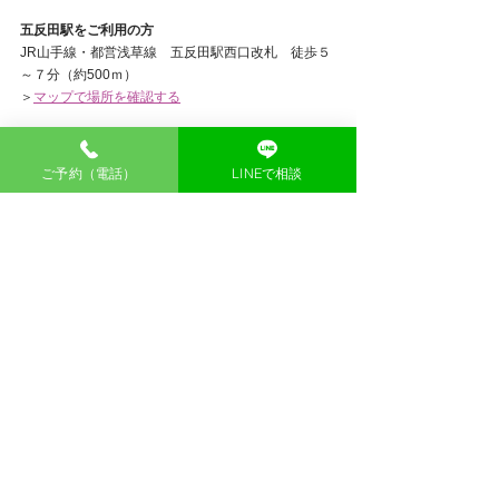
五反田駅をご利用の方
JR山手線・都営浅草線　五反田駅西口改札　徒歩５
～７分（約500ｍ）
＞
マップで場所を確認する
ご予約（電話）
LINEで相談
品川
鍼灸
東京
鍼灸院
五反田
大崎広小路
大崎
おからだ様
サポート
心とからだ
お知らせ
自律神経系
年末年始
診療
モードチェンジ
お仕事モード
診療納め
診療始め
集大成の鍼灸治療
繊細な感覚
オリジナリティ
お知らせ
すべて表示
最新記事