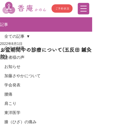
香庵
ご予約状況
かのん
記事
全ての記事
2022年8月1日
全ての記事
お盆期間中の診療について(五反田 鍼灸
院)
患者様の声
お知らせ
加藤さやかについて
学会発表
腰痛
肩こり
東洋医学
膝（ひざ）の痛み