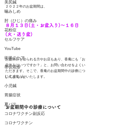
美尻鍼
２０２２年のお盆期間は、
噛みしめ
肘（ひじ）の痛み
８月１３日(土・お盆入り)〜１６日
花粉症
(火・送り盆)
セルフケア
YouTube
術後のケア
お盆休みを取られる方やお店もあり、香庵にも「お
盆休みはいつですか？」と、お問い合わせをよくい
帯状疱疹
ただきます。そこで、香庵のお盆期間中の診療につ
じんましん
いてお知らせいたします。
小児鍼
胃腸症状
夏バテ
お盆期間中の診療について
コロナワクチン副反応
コロナワクチン