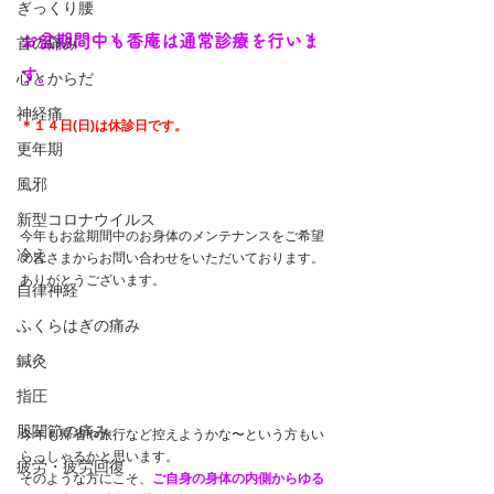
ぎっくり腰
お盆期間中も香庵は通常診療を行いま
首の痛み
す。
心とからだ
神経痛
＊１４日(日)は休診日です。
更年期
風邪
新型コロナウイルス
今年もお盆期間中のお身体のメンテナンスをご希望
冷え
の皆さまからお問い合わせをいただいております。
ありがとうございます。
自律神経
ふくらはぎの痛み
鍼灸
指圧
股関節の痛み
今年も帰省や旅行など控えようかな〜という方もい
らっしゃるかと思います。
疲労・疲労回復
そのような方にこそ、
ご自身の身体の内側からゆる