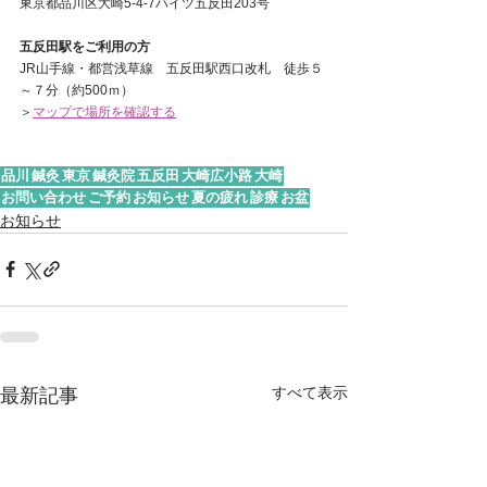
東京都品川区大崎5-4-7ハイツ五反田203号 
五反田駅をご利用の方
JR山手線・都営浅草線　五反田駅西口改札　徒歩５
～７分（約500ｍ）
＞
マップで場所を確認する
品川
鍼灸
東京
鍼灸院
五反田
大崎広小路
大崎
お問い合わせ
ご予約
お知らせ
夏の疲れ
診療
お盆
お知らせ
すべて表示
最新記事