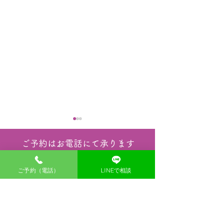
ご予約はお電話にて承ります
TEL.070-5651-1717
ご予約（電話）
LINEで相談
電話受付10:30から 最終受付19:00まで
８月土曜日ご予約状況の
７月４日(土) 
142-0041