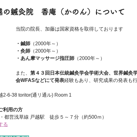
越の鍼灸院　香庵（かのん）について
当院の院長、加藤は国家資格を取得しております
・鍼師
（2000年～）
・灸師
（2000年～）
・あん摩マッサージ指圧師
（2000年～）
また、
第４３回日本伝統鍼灸学会学術大会、世界鍼灸
会WFASなどにて発表
経験もあり、研究成果の発表も
8 toritor(通リ通ル) Room 1 
ご利用の方
・都営浅草線 戸越駅　徒歩５～７分（約500ｍ）
する