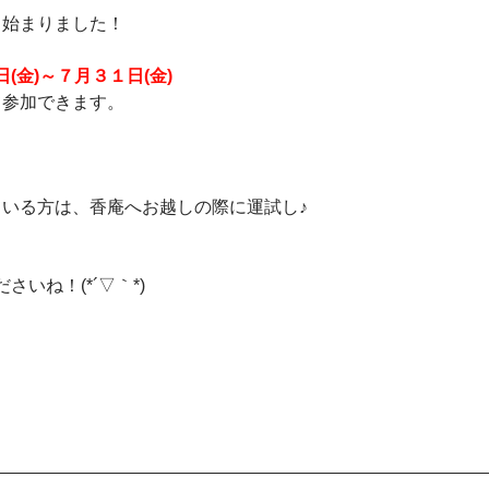
くじ始まりました！
(金)～７月３１日(金)
して参加できます。
れている方は、香庵へお越しの際に運試し♪
いね！(*´▽｀*)