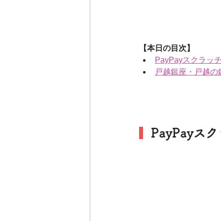
【本日の目次】
PayPayスクラッ
戸越銀座・戸越の
  PayPay