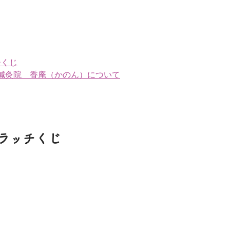
チくじ
鍼灸院　香庵（かのん）について
スクラッチくじ