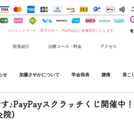
クレジットカード、電子マネー、PayPayなど各種対応いたします。
電
院長紹介
治療コース・料金
アクセス
らせ
加藤さやかについて
学会発表
腰痛
肩こ
噛みしめ
肘（ひじ）の痛み
花粉症
セルフケア
す♪PayPayスクラッチくじ開催中！
灸院)
小児鍼
胃腸症状
夏バテ
コロナワクチン副反応