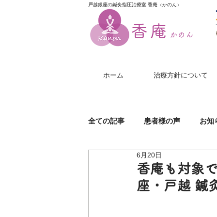
戸越銀座の鍼灸指圧治療室 香庵（かのん）
香庵
かのん
ホーム
治療方針について
全ての記事
患者様の声
お知
6月20日
膝（ひざ）の痛み
美尻鍼
香庵も対象で
座・戸越 鍼
帯状疱疹
じんましん