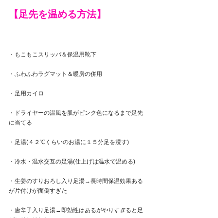
【
足先を温める方法
】
・もこもこスリッパ＆保温用靴下
・ふわふわラグマット＆暖房の併用
・足用カイロ
・ドライヤーの温風を肌がピンク色になるまで足先
に当てる
・足湯(４２℃くらいのお湯に１５分足を浸す)
・冷水・温水交互の足湯(仕上げは温水で温める)
・生姜のすりおろし入り足湯→長時間保温効果ある
が片付けが面倒すぎた
・唐辛子入り足湯→即効性はあるがやりすぎると足