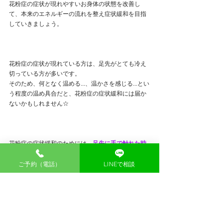
花粉症の症状が現れやすいお身体の状態を改善し
て、本来のエネルギーの流れを整え症状緩和を目指
していきましょう。
花粉症の症状が現れている方は、足先がとても冷え
切っている方が多いです。
そのため、何となく温める...、温かさを感じる...とい
う程度の温め具合だと、花粉症の症状緩和には届か
ないかもしれません☆
花粉症の症状緩和のためには、
足先に手で触れた時
にポッカポカに温まっているのを確認できるくらい
しっかり温めること
が大事なポイントになります。
ご予約（電話）
LINEで相談
だからこそ、足先を温める方法はなるべくご自身の
ライフスタイルに合ったもので手軽にできるものを