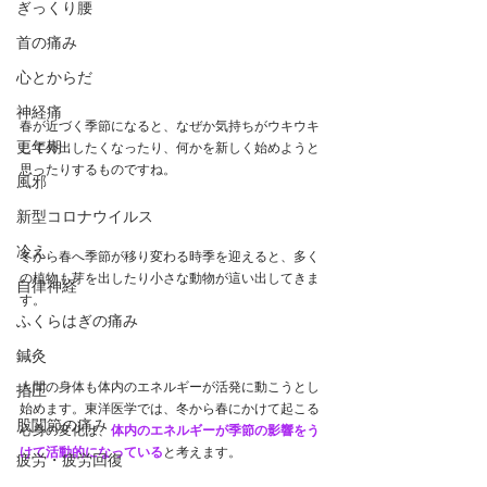
ぎっくり腰
首の痛み
心とからだ
神経痛
春が近づく季節になると、なぜか気持ちがウキウキ
更年期
して外出したくなったり、何かを新しく始めようと
思ったりするものですね。
風邪
新型コロナウイルス
冷え
冬から春へ季節が移り変わる時季を迎えると、多く
の植物も芽を出したり小さな動物が這い出してきま
自律神経
す。
ふくらはぎの痛み
鍼灸
人間の身体も体内のエネルギーが活発に動こうとし
指圧
始めます。東洋医学では、冬から春にかけて起こる
股関節の痛み
心身の変化は、
体内のエネルギーが季節の影響をう
けて活動的になっている
と考えます。
疲労・疲労回復