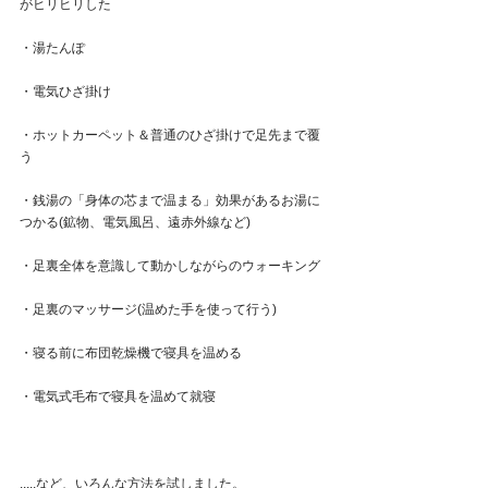
がヒリヒリした
・湯たんぽ
・電気ひざ掛け
・ホットカーペット＆普通のひざ掛けで足先まで覆
う
・銭湯の「身体の芯まで温まる」効果があるお湯に
つかる(鉱物、電気風呂、遠赤外線など)
・足裏全体を意識して動かしながらのウォーキング
・足裏のマッサージ(温めた手を使って行う)
・寝る前に布団乾燥機で寝具を温める
・電気式毛布で寝具を温めて就寝
.....など、いろんな方法を試しました。