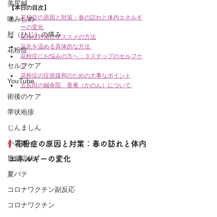
美尻鍼
【本日の目次】
花粉症の原因と対策：春の訪れと体内エネルギ
噛みしめ
ーの変化
肘（ひじ）の痛み
花粉症対策にオススメの方法
足先を温める具体的な方法 
花粉症
花粉症にお悩みの方へ：３ステップのセルフケ
セルフケア
ア
花粉症の症状緩和のための大事なポイント
YouTube
五反田の鍼灸院　香庵（かのん）について
術後のケア
帯状疱疹
じんましん
小児鍼
  花粉症の原因と対策：春の訪れと体内
胃腸症状
エネルギーの変化
夏バテ
コロナワクチン副反応
コロナワクチン