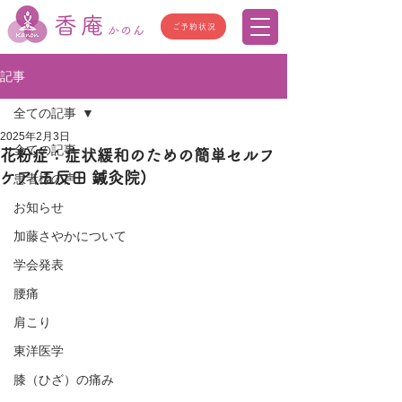
香庵
ご予約状況
かのん
記事
全ての記事
2025年2月3日
全ての記事
花粉症：症状緩和のための簡単セルフ
ケア(五反田 鍼灸院)
患者様の声
お知らせ
加藤さやかについて
学会発表
腰痛
肩こり
東洋医学
膝（ひざ）の痛み