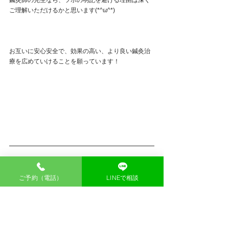
ご理解いただけるかと思います(*^ω^*)
お互いに安心安全で、効果の高い、より良い鍼灸治
療を広めていけることを願っています！
五反田の鍼灸院　香庵（かのん）
ご予約（電話）
LINEで相談
東京都品川区大崎5-4-7ハイツ五反田203号 
五反田駅をご利用の方
JR山手線・都営浅草線　五反田駅西口改札　徒歩５