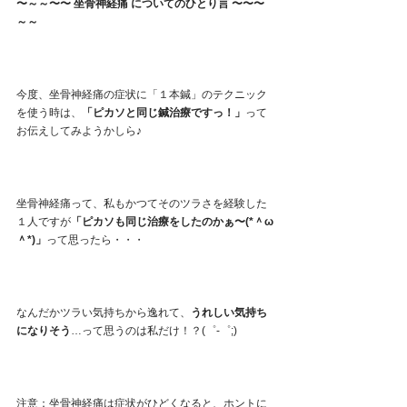
〜～～〜〜 坐骨神経痛 についてのひとり言 〜〜〜
～～
今度、坐骨神経痛の症状に「１本鍼」のテクニック
を使う時は、
「ピカソと同じ鍼治療ですっ！」
って
お伝えしてみようかしら♪
坐骨神経痛って、私もかつてそのツラさを経験した
１人ですが
「ピカソも同じ治療をしたのかぁ〜(*＾ω
＾*)」
って思ったら・・・
なんだかツラい気持ちから逸れて、
うれしい気持ち
になりそう
…って思うのは私だけ！？(゜-゜;)
注意：坐骨神経痛は症状がひどくなると、ホントに