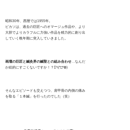
昭和30年、西暦では1955年。
ピカソは、過去の巨匠へのオマージュ作品や、より
大胆でよりカラフルに力強い作品を精力的に創り出
していく晩年期に突入していきました。
画壇の巨匠と鍼灸界の鍼聖との組み合わせ
…なんだ
か絵的にすごくないですか！？Σ੧(❛□❛✿)
そんなエピソードも交えつつ、肩甲骨の内側の痛み
を取る「１本鍼」を行ったのでした（笑）