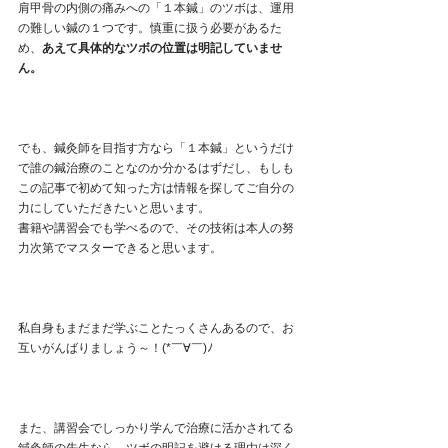
肩甲骨の内側の痛みへの「１本鍼」のツボは、運用
の難しい鍼の１つです。慎重に扱う必要があるた
め、
あえて具体的なツボの位置は明記していませ
ん。
でも、鍼灸師を目指す方なら「１本鍼」というだけ
で誰の鍼治療のことなのか分かるはずだし、もしも
この記事で初めて知った方は情報を探してご自分の
力にしていただきたいと思います。
書籍や講習会でも学べるので、その技術は本人の努
力次第でマスターできると思います。
私自身もまだまだ学ぶことたっくさんあるので、お
互いがんばりましょう～！(*￣∀￣)ﾉ
また、講習会でしっかり学んで治療に活かされてる
鍼灸師の先生なら、ツボの明記を避ける理由は深く