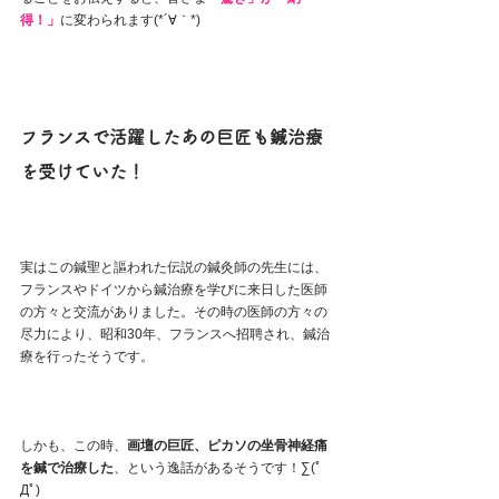
得！」
に変わられます(*´∀｀*)
フランスで活躍したあの巨匠も鍼治療
を受けていた！
実はこの鍼聖と謳われた伝説の鍼灸師の先生には、
フランスやドイツから鍼治療を学びに来日した医師
の方々と交流がありました。その時の医師の方々の
尽力により、昭和30年、フランスへ招聘され、鍼治
療を行ったそうです。
しかも、この時、
画壇の巨匠、ピカソの坐骨神経痛
を鍼で治療した
、という逸話があるそうです！∑(ﾟ
Дﾟ)