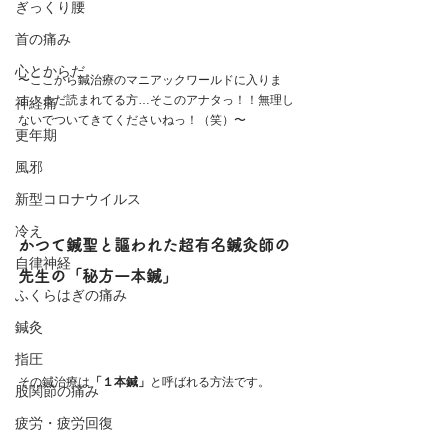
ぎっくり腰
首の痛み
心とからだ
〜ここから鍼治療のマニアックワールドに入りま
す！まだ読まれてる方…そこのアナタっ！！無理し
神経痛
ないでついてきてくださいねっ！（笑）〜
更年期
風邪
新型コロナウイルス
冷え
かつて鍼聖と謳われた超有名鍼灸師の
自律神経
先生の「秘方一本鍼」
ふくらはぎの痛み
鍼灸
指圧
その鍼治療は
「１本鍼」
と呼ばれる方法です。
股関節の痛み
疲労・疲労回復