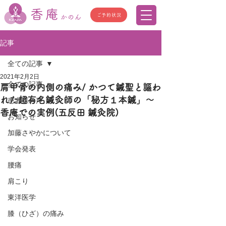
香庵
ご予約状況
かのん
記事
全ての記事
2021年2月2日
全ての記事
肩甲骨の内側の痛み/ かつて鍼聖と謳わ
れた超有名鍼灸師の「秘方１本鍼」〜
患者様の声
香庵での実例(五反田 鍼灸院)
お知らせ
加藤さやかについて
学会発表
腰痛
肩こり
東洋医学
膝（ひざ）の痛み