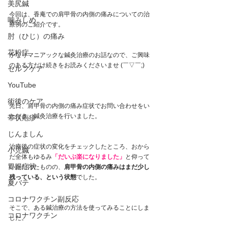
美尻鍼
今回は、香庵での肩甲骨の内側の痛みについての治
噛みしめ
療例のご紹介です。
肘（ひじ）の痛み
花粉症
かなりマニアックな鍼灸治療のお話なので、ご興味
のある方だけ続きをお読みくださいませ (￣▽￣;)
セルフケア
YouTube
術後のケア
先日、肩甲骨の内側の痛み症状でお問い合わせをい
ただき、鍼灸治療を行いました。
帯状疱疹
じんましん
治療後の症状の変化をチェックしたところ、おから
小児鍼
だ全体もゆるみ
「だいぶ楽になりました」
と仰って
胃腸症状
いただけたものの、
肩甲骨の内側の痛みはまだ少し
残っている、という状態
でした。
夏バテ
コロナワクチン副反応
そこで、ある鍼治療の方法を使ってみることにしま
コロナワクチン
した。