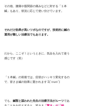
その他、腰痛や股関節の痛みなどに対する「１本
鍼」もあり、状況に応じて使い分けています。
それだけ効果が高いツボなのですが、技術的に鍼の
運用が難しい治療法でもあります。
だから、
ここぞ！
というときに、気合を入れて使う
感じです（笑）
「１本鍼」の前後では、症状がハッキリ変化するの
で、皆さま鍼の効果に驚かれます Σ(´⊙ω⊙`)
でも、
鍼聖と謳われた先生の治療方法がルーツ
であ
ることをお伝えすると、皆さま
「驚き」が「納