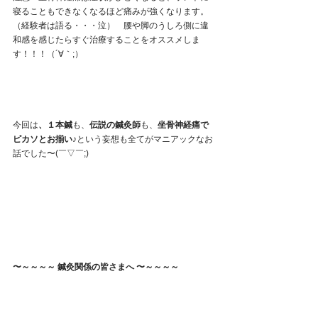
寝ることもできなくなるほど痛みが強くなります。
（経験者は語る・・・泣）　腰や脚のうしろ側に違
和感を感じたらすぐ治療することをオススメしま
す！！！（´∀｀;）
今回は
、
１本鍼
も、
伝説の鍼灸師
も、
坐骨神経痛で
ピカソとお揃い♪
という妄想も全てがマニアックなお
話でした〜(￣▽￣;)
〜～～～～ 鍼灸関係の皆さまへ 〜～～～～