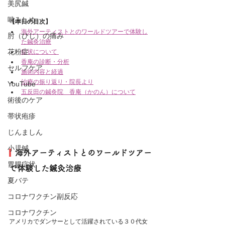
美尻鍼
噛みしめ
【本日の目次】
海外アーティストとのワールドツアーで体験し
肘（ひじ）の痛み
た鍼灸治療
花粉症
症状について 
香庵の診断・分析
セルフケア
施術内容と経過
治療の振り返り・院長より
YouTube
五反田の鍼灸院　香庵（かのん）について
術後のケア
帯状疱疹
じんましん
小児鍼
  海外アーティストとのワールドツアー
胃腸症状
で体験した鍼灸治療
夏バテ
コロナワクチン副反応
コロナワクチン
アメリカでダンサーとして活躍されている３０代女