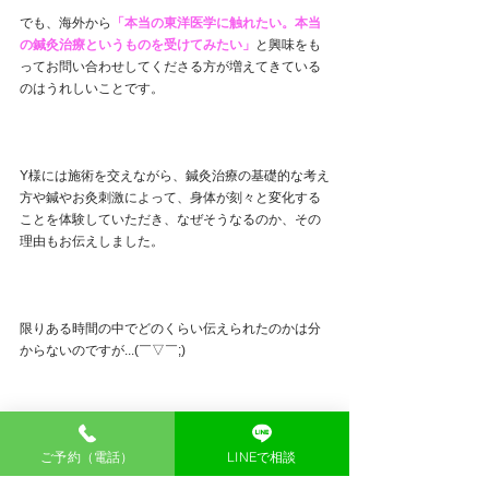
でも、海外から
「本当の東洋医学に触れたい。本当
の鍼灸治療というものを受けてみたい」
と興味をも
ってお問い合わせしてくださる方が増えてきている
のはうれしいことです。
Y様には施術を交えながら、鍼灸治療の基礎的な考え
方や鍼やお灸刺激によって、身体が刻々と変化する
ことを体験していただき、なぜそうなるのか、その
理由もお伝えしました。
限りある時間の中でどのくらい伝えられたのかは分
からないのですが...(￣▽￣;)
それでも、鍼灸治療を通して、Y様のおからだが軽や
ご予約（電話）
LINEで相談
かさと柔らかさを取り戻していただけたこと、鍼灸
治療にご興味を持っていただけたこと、うれしく思