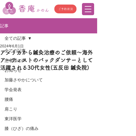
香庵
ご予約状況
かのん
記事
全ての記事
2024年6月1日
全ての記事
アメリカから鍼灸治療のご依頼～海外
アーティストのバックダンサーとして
患者様の声
活躍される30代女性(五反田 鍼灸院)
お知らせ
加藤さやかについて
学会発表
腰痛
肩こり
東洋医学
膝（ひざ）の痛み