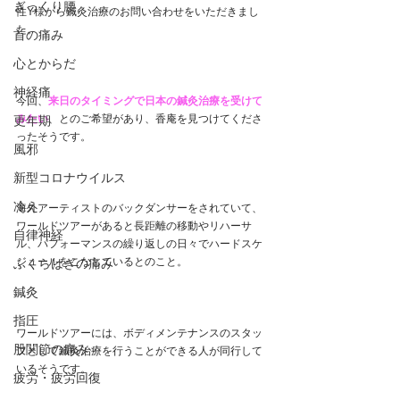
ぎっくり腰
性Y様から鍼灸治療のお問い合わせをいただきまし
た。
首の痛み
心とからだ
神経痛
今回、
来日のタイミングで日本の鍼灸治療を受けて
みたい
、とのご希望があり、香庵を見つけてくださ
更年期
ったそうです。
風邪
新型コロナウイルス
冷え
海外アーティストのバックダンサーをされていて、
ワールドツアーがあると長距離の移動やリハーサ
自律神経
ル、パフォーマンスの繰り返しの日々でハードスケ
ジュールをこなしているとのこと。
ふくらはぎの痛み
鍼灸
指圧
ワールドツアーには、ボディメンテナンスのスタッ
股関節の痛み
フとして鍼灸治療を行うことができる人が同行して
いるそうです。
疲労・疲労回復