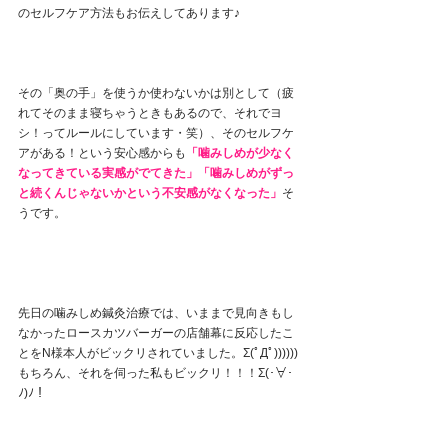
のセルフケア方法もお伝えしてあります♪
その「奥の手」を使うか使わないかは別として（疲
れてそのまま寝ちゃうときもあるので、それでヨ
シ！ってルールにしています・笑）、そのセルフケ
アがある！という安心感からも
「噛みしめが少なく
なってきている実感がでてきた」「噛みしめがずっ
と続くんじゃないかという不安感がなくなった」
そ
うです。
先日の噛みしめ鍼灸治療では、いままで見向きもし
なかったロースカツバーガーの店舗幕に反応したこ
とをN様本人がビックリされていました。Σ(ﾟДﾟ))))))
もちろん、それを伺った私もビックリ！！！Σ(･∀･
ﾉ)ﾉ！