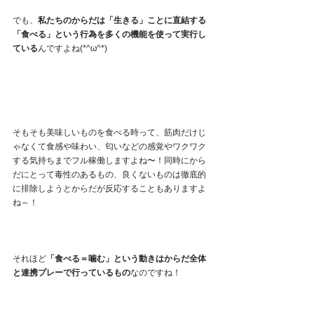
でも、
私たちのからだは「生きる」ことに直結する
「食べる」という行為を多くの機能を使って実行し
ている
んですよね(*^ω^*)
そもそも美味しいものを食べる時って、筋肉だけじ
ゃなくて食感や味わい、匂いなどの感覚やワクワク
する気持ちまでフル稼働しますよね〜！同時にから
だにとって毒性のあるもの、良くないものは徹底的
に排除しようとからだが反応することもありますよ
ね～！
それほど
「食べる＝噛む」という動きはからだ全体
と連携プレーで行っているもの
なのですね！