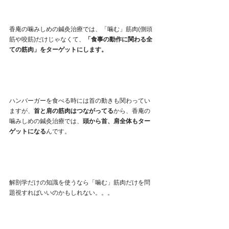
香庵の噛みしめの鍼灸治療では、「噛む」筋肉(側頭
筋や咬筋)だけじゃなくて、
「食事の動作に関わる全
ての筋肉」をターゲットにします。
ハンバーガーを食べる時には首の動きも関わってい
ますが、
首と肩の筋肉はつながってる
から、香庵の
噛みしめの鍼灸治療では、
頭から首、肩全体もター
ゲットになる
んです。
解剖学だけの知識を使うなら「噛む」筋肉だけを問
題視すればいいのかもしれない。。。