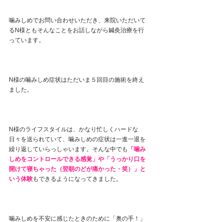
噛みしめでお問い合わせいただき、来院いただいて
るN様ともそんなことをお話しながら鍼灸治療を行
っています。
N様の噛みしめ症状はただいま５回目の施術を終え
ました。
N様のライフスタイルは、かなり忙しくハードな
日々を送られていて、噛みしめの症状は一進一退を
繰り返していらっしゃいます。そんな中でも
「噛み
しめをコントロールできる感覚」や「うっかり口を
開けて寝ちゃった（翌朝のどが痛かった・笑）」と
いう体験
もできるようになってきました。
噛みしめを不安に感じたときのために「奥の手！」