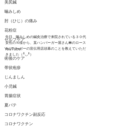
美尻鍼
噛みしめ
肘（ひじ）の痛み
花粉症
先日、噛みしめの鍼灸治療で来院されている３０代
セルフケア
女性のＮ様から、某ハンバーガー屋さん🍔のロース
YouTube
カツバーガーの宣伝用店頭幕のことを教えていただ
きました（╹◡╹）
術後のケア
帯状疱疹
じんましん
小児鍼
胃腸症状
夏バテ
コロナワクチン副反応
コロナワクチン