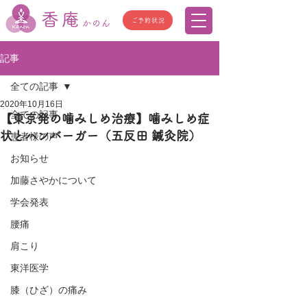
香庵
ご予約状況
かのん
記事
全ての記事
2020年10月16日
全ての記事
【東京発の噛みしめ治療】噛みしめ症
状とハンバーガー（五反田 鍼灸院）
患者様の声
お知らせ
加藤さやかについて
学会発表
腰痛
肩こり
東洋医学
膝（ひざ）の痛み