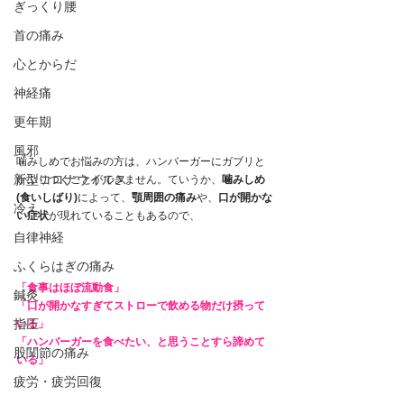
ぎっくり腰
首の痛み
心とからだ
神経痛
更年期
風邪
噛みしめでお悩みの方は、ハンバーガーにガブリと
新型コロナウイルス
かぶりつくことができません。ていうか、
噛みしめ
(食いしばり)
によって、
顎周囲の痛み
や、
口が開かな
冷え
い症状
が現れていることもあるので、
自律神経
ふくらはぎの痛み
「食事はほぼ流動食」
鍼灸
「口が開かなすぎてストローで飲める物だけ摂って
指圧
いる」
「ハンバーガーを食べたい、と思うことすら諦めて
股関節の痛み
いる」
疲労・疲労回復