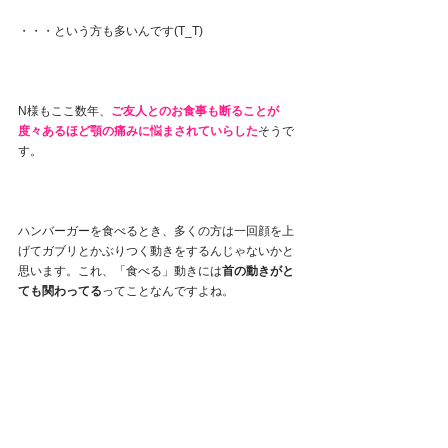
・・・という方も多いんです(T_T)
N様もここ数年、
ご友人とのお食事も断ることが
度々あるほど顎の痛みに悩まされていらした
そうで
す。
ハンバーガーを食べるとき、多くの方は一回顔を上
げてガブリとかぶりつく動きをするんじゃないかと
思います。これ、「食べる」動きには
首の動きがと
ても関わってる
ってことなんですよね。