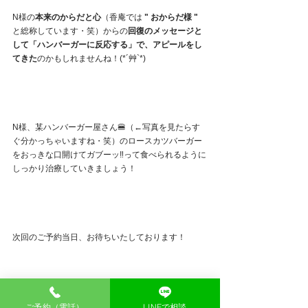
N様の
本来のからだと心
（香庵では 
" おからだ様 "
と総称しています・笑）からの
回復のメッセージと
して「ハンバーガーに反応する」で、アピールをし
てきた
のかもしれませんね！(*´艸`*)
N様、某ハンバーガー屋さん🍔（←写真を見たらす
ぐ分かっちゃいますね・笑）のロースカツバーガー
をおっきな口開けてガブーッ‼️って食べられるように
しっかり治療していきましょう！
次回のご予約当日、お待ちいたしております！
ご予約（電話）
LINEで相談