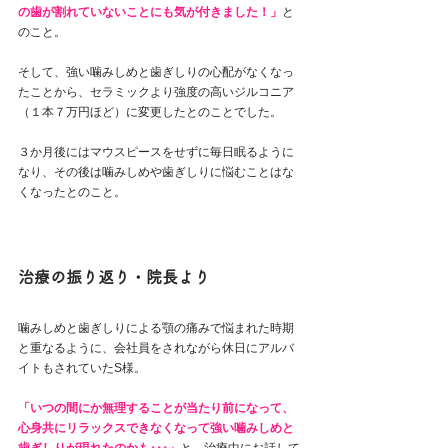
の歯が割れていないことにも気が付きました！」
と
のこと。
そして、強い噛みしめと歯ぎしりの心配がなくなっ
たことから、セラミックより強度の高いジルコニア
（１本７万円ほど）に変更したとのことでした。
３か月後にはマウスピースをせずに毎日眠るように
なり、その後は噛みしめや歯ぎしりに悩むことはな
くなったとのこと。
治療の振り返り・院長より
噛みしめと歯ぎしりによる顎の痛みで悩まれた時期
と重なるように、会社員をされながら休日にアルバ
イトもされていたS様。
「いつの間にか無理することが当たり前になって、
心身共にリラックスできなくなって強い噛みしめと
歯ぎしりが現れたのかも･･･」
と、治療中にお話して