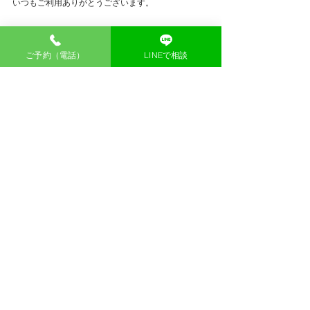
いつもご利用ありがとうございます。
ご予約（電話）
LINEで相談
五反田の鍼灸院　香庵（かのん）
東京都品川区大崎5-4-7ハイツ五反田203号 
五反田駅をご利用の方
JR山手線・都営浅草線　五反田駅西口改札　徒歩５
～７分（約500ｍ）
＞
マップで場所を確認する
#噛みしめ
　＃歯ぎしり　
#顎関節
　＃顎の痛み　＃
鍼灸　＃五反田　＃大崎　＃大崎広小路　
#噛みしめ
治し方