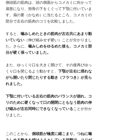
側頭筋の筋肉は、頭の側面からコメカミに向かって
扇形になり、頬骨の下をくぐって下顎に付いていま
す。扇の要（かなめ）に当たるところ、コメカミの
部分で左右の筋肉のコリを比較しました。
すると、
噛みしめたときの筋肉が左右共にあまり動
いていない
（伸び縮みせず硬い）ことが分かりまし
た。さらに、
噛みしめをゆるめた後も、コメカミ部
分が硬く張っていました。
また、ゆっくり口を大きく開けて、その後再びゆっ
くり口を閉じるよう動かすと、
下顎が左右に揺れな
がら開いたり閉じたりする動き（フラつき）が見ら
れました。
下顎に付いている左右の筋肉のバランスが崩れ、コ
リのために硬くなって口の開閉にともなう筋肉の伸
び縮みが左右同時にできなくなっている
ことが分か
りました。
このことから、
側頭筋が極度に縮こまり、つねに噛
みしめる動きを続けようとしている状態で、コリが