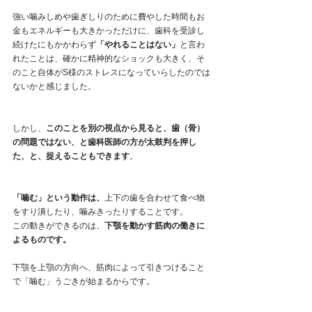
強い噛みしめや歯ぎしりのために費やした時間もお
金もエネルギーも大きかっただけに、歯科を受診し
続けたにもかかわらず
「やれることはない」
と言わ
れたことは、確かに精神的なショックも大きく、そ
のこと自体がS様のストレスになっていらしたのでは
ないかと感じました。
しかし、
このことを別の視点から見ると、歯（骨）
の問題ではない、と歯科医師の方が太鼓判を押し
た、と、捉えることもできます
。
「噛む」という動作は、
上下の歯を合わせて食べ物
をすり潰したり、噛みきったりすることです。
この動きができるのは、
下顎を動かす筋肉の働きに
よるものです。
下顎を上顎の方向へ、筋肉によって引きつけること
で「噛む」うごきが始まるからです。