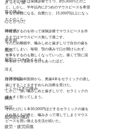
マウスピースは保険診療で１つ、約5,000円とのこ
ぎっくり腰
と。しかし、半年以内に2つめのマウスピースを希望
首の痛み
すると自費になる。自費だと、15,000円以上になっ
たとのこと。
心とからだ
神経痛
半年すぎるのを待って保険診療でマウスピースを作
るまではマウスピース無しで過ごす。
更年期
そのため睡眠中、噛みしめと歯ぎしりで自分の歯を
削ってしまい、毎朝、顎の痛みで口が開けられず、
風邪
食事をするのも難しくなっていった。痛くて顎に湿
新型コロナウイルス
布を貼って通勤する日もあったほど。
冷え
自律神経
そのうち歯科医師から、奥歯4本をセラミックの差し
歯にすることをすすめられ治療を受けた。
ふくらはぎの痛み
しかし、強い噛みしめと歯ぎしりで、セラミックの
歯もすぐ割ってしまう。
鍼灸
指圧
そのたびに１本30,000円ほどするセラミックの歯を
入れ替える治療と、噛みきって壊してしまうマウス
股関節の痛み
ピースを買い換える生活が続いた。
疲労・疲労回復