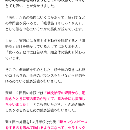
とても強い
ことが分かりました。
「噛む」ための筋肉はいくつかあって、解剖学など
の専門書を調べると、「咀嚼筋（そしゃくきん）」
として顎を中心にいくつかの筋肉が並んでいます。
しかし、実際には食事をする動作を観察すると「咀
嚼筋」だけを動かしているわけではありません。
「食べる」動作には首や肩、頭全体の筋肉も関わっ
ています。
そこで、側頭筋を中心とした、頭全体の引きつれ感
やコリも含め、全体のバランスをとりながら筋肉を
ゆるめていく鍼灸治療を行いました。
翌週、２回目の来院では
「鍼灸治療の翌日から、朝
起きたときに顎の痛みがなくて、飲み会にも参加し
ちゃいました！」
とご報告いただき、引き続き噛み
しめをゆるめるための鍼灸治療を行いました。
週１回の施術を1ヶ月半続けた後
「時々マウスピース
をするのを忘れて眠れるようになって、セラミック