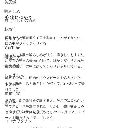
美尻鍼
噛みしめ
症状について
肘（ひじ）の痛み
花粉症
朝起きると顎が痛くて口を動かすことができない。
セルフケア
口の中がジャリジャリする。
YouTube
眠っている間の噛みしめが強く、歯ぎしりもするた
術後のケア
め左右の奥歯の表面が削れて、細かく擦り潰された
帯状疱疹
歯の表面が口の中に残ってジャリジャリしている。
じんましん
歯科を受診し、硬めのマウスピースを処方された。
しかし噛みしめと歯ぎしりが強くて、2〜3ヶ月で壊
小児鍼
れてしまう。
胃腸症状
その後、別の歯科を受診すると、そこでは柔らかい
夏バテ
マウスピースを処方された。しかし、強い噛みしめ
コロナワクチン副反応
と歯ぎしり症状は続き、やはり2〜3ヶ月でマウスピ
ースを噛み切って壊してしまう。
コロナワクチン