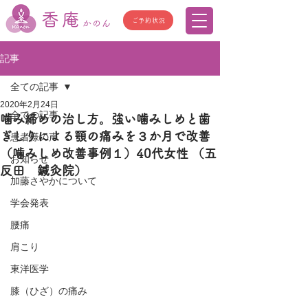
香庵
ご予約状況
かのん
記事
全ての記事
2020年2月24日
全ての記事
噛み締めの治し方。強い噛みしめと歯
ぎしりによる顎の痛みを３か月で改善
患者様の声
（噛みしめ改善事例１）40代女性 （五
お知らせ
反田 鍼灸院）
加藤さやかについて
学会発表
腰痛
肩こり
東洋医学
膝（ひざ）の痛み