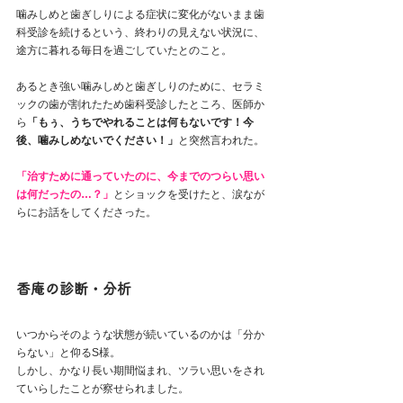
噛みしめと歯ぎしりによる症状に変化がないまま歯
科受診を続けるという、終わりの見えない状況に、
途方に暮れる毎日を過ごしていたとのこと。
あるとき強い噛みしめと歯ぎしりのために、セラミ
ックの歯が割れたため歯科受診したところ、医師か
ら
「もぅ、うちでやれることは何もないです！今
後、噛みしめないでください！」
と突然言われた。
「治すために通っていたのに、今までのつらい思い
は何だったの…？」
とショックを受けたと、涙なが
らにお話をしてくださった。
香庵の診断・分析
いつからそのような状態が続いているのかは「分か
らない」と仰るS様。
しかし、かなり長い期間悩まれ、ツラい思いをされ
ていらしたことが察せられました。