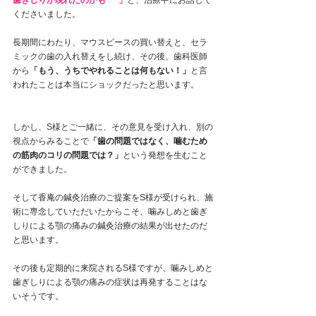
くださいました。
長期間にわたり、マウスピースの買い替えと、セラ
ミックの歯の入れ替えをし続け、その後、歯科医師
から
「もう、うちでやれることは何もない！」
と言
われたことは本当にショックだったと思います。
しかし、S様とご一緒に、その意見を受け入れ、別の
視点からみることで
「歯の問題ではなく、噛むため
の筋肉のコリの問題では？」
という発想を生むこと
ができました。
そして香庵の鍼灸治療のご提案をS様が受けられ、施
術に専念していただいたからこそ、噛みしめと歯ぎ
しりによる顎の痛みの鍼灸治療の結果が出せたのだ
と思います。
その後も定期的に来院されるS様ですが、噛みしめと
歯ぎしりによる顎の痛みの症状は再発することはな
いそうです。