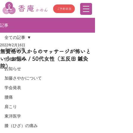
香庵
ご予約状況
かのん
記事
全ての記事
2022年2月16日
全ての記事
無資格の人からのマッサージが怖いと
いうお悩み / 50代女性（五反田 鍼灸
患者様の声
院）
お知らせ
加藤さやかについて
学会発表
腰痛
肩こり
東洋医学
膝（ひざ）の痛み