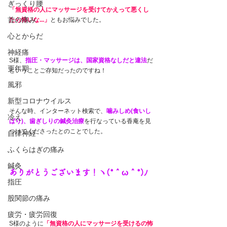
ぎっくり腰
「無資格の人にマッサージを受けてかえって悪くし
首の痛み
たら怖いな...」
ともお悩みでした。
心とからだ
神経痛
S様、
指圧・マッサージは、国家資格なしだと違法
だ
更年期
ということご存知だったのですね！
風邪
新型コロナウイルス
そんな時、インターネット検索で、
噛みしめ(食いし
冷え
ばり)、歯ぎしりの鍼灸治療
を行なっている香庵を見
つけてくださったとのことでした。
自律神経
ふくらはぎの痛み
鍼灸
ありがとうございます！ヽ(*＾ω＾*)ﾉ
指圧
股関節の痛み
疲労・疲労回復
S様のように
「無資格の人にマッサージを受けるの怖