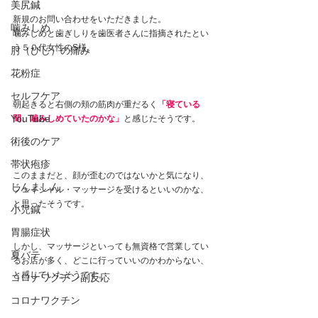
美尻鍼
新規のお問い合わせをいただきました。
噛みしめ
噛みしめと歯ぎしりを歯医者さんに指摘されたとい
う５０代女性のS様。
肘（ひじ）の痛み
花粉症
セルフケア
朝起きると右側の頬の筋肉が重だるく
「寝ている
YouTube
間、噛みしめていたのかな」
と感じたそうです。
術後のケア
帯状疱疹
このままだと、顔が歪むのではないかと気になり、
じんましん
フェイシャル・マッサージを受けるといいのかな、
と思ったそうです。
小児鍼
胃腸症状
しかし、マッサージといっても無資格で営業してい
夏バテ
るお店が多く、どこに行っていいのかわからない、
と感じていたそうです。
コロナワクチン副反応
コロナワクチン