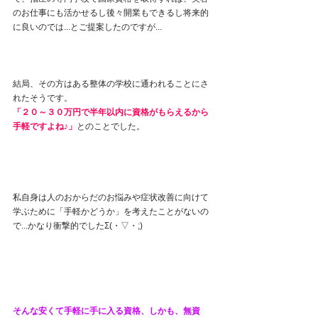
のお仕事にも活かせるし後々開業もできるし将来的
に良いのでは...とご提案したのですが...
結局、その方はある整体の学校に通われることにさ
れたそうです。
「２０～３０万円で半年以内に資格がもらえるから
手軽ですよね♪」
とのことでした。
私自身は人のおからだのお悩みや症状改善に向けて
学ぶために「手軽かどうか」を考えたことがないの
で...かなり衝撃的でしたΣ(・▽・;)
そんな安くて手軽に手に入る資格、しかも、無資