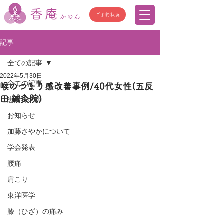
香庵
ご予約状況
かのん
記事
全ての記事
2022年5月30日
全ての記事
喉のつまり感改善事例/40代女性(五反
田 鍼灸院)
患者様の声
お知らせ
加藤さやかについて
学会発表
腰痛
肩こり
東洋医学
膝（ひざ）の痛み