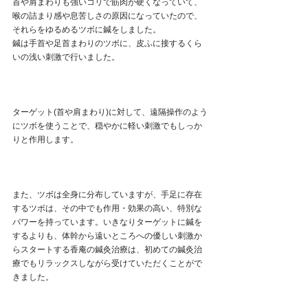
首や肩まわりも強いコリで筋肉が硬くなっていて、
喉の詰まり感や息苦しさの原因になっていたので、
それらをゆるめるツボに鍼をしました。
鍼は手首や足首まわりのツボに、皮ふに接するくら
いの浅い刺激で行いました。
ターゲット(首や肩まわり)に対して、遠隔操作のよう
にツボを使うことで、穏やかに軽い刺激でもしっか
りと作用します。
また、ツボは全身に分布していますが、手足に存在
するツボは、その中でも作用・効果の高い、特別な
パワーを持っています。いきなりターゲットに鍼を
するよりも、体幹から遠いところへの優しい刺激か
らスタートする香庵の鍼灸治療は、初めての鍼灸治
療でもリラックスしながら受けていただくことがで
きました。