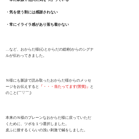
・気を使う割には感謝されない
・常にイライラ感があり落ち着かない
…など、おからだ様(心とからだの総称)からのシグナ
ルが伝わってきました。
Ｎ様にも脈診で読み取ったおからだ様からのメッセ
ージをお伝えすると
「・・・当たってます(苦笑)」
と
のこと(￣▽￣;)
本来のＮ様のプレーンなおからだ様に戻っていただ
くために、ツボを１つ選択しました。
皮ふに接するくらいの浅い刺激で鍼をしました。