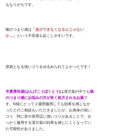
もなりがちです。
喉のつまり感は
「息ができなくなるんじゃない
か…」
という不安感も起こしやすいです。
原因となる強いコリをゆるめられてよかったです！
半夏厚朴湯(はんげこうぼくとう)
は漢方薬の中でも
喉
のつまり感にお悩みの方が良く処方されるお薬
で
す。N様にとって２週間服用しても効果を感じなか
ったとのご相談もいただきましたが、お身体の強い
コリ、特に首や肩周辺に強いコリがあることで、せ
っかく服用する漢方薬の効果を感じにくくなってい
た可能性がありました。