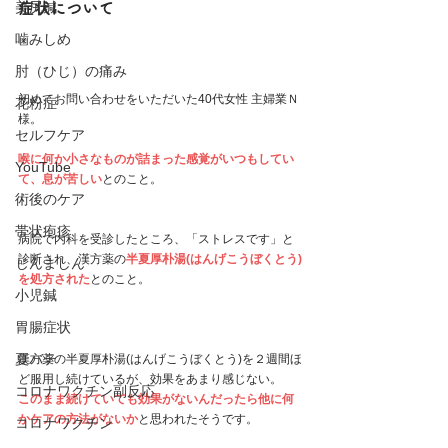
美尻鍼
症状について
噛みしめ
肘（ひじ）の痛み
初めてお問い合わせをいただいた40代女性 主婦業Ｎ
花粉症
様。
セルフケア
喉に何か小さなものが詰まった感覚がいつもしてい
YouTube
て、息が苦しい
とのこと。
術後のケア
帯状疱疹
病院で内科を受診したところ、「ストレスです」と
診断され、漢方薬の
半夏厚朴湯(はんげこうぼくとう)
じんましん
を処方された
とのこと。
小児鍼
胃腸症状
夏バテ
漢方薬の半夏厚朴湯(はんげこうぼくとう)を２週間ほ
ど服用し続けているが、効果をあまり感じない。
コロナワクチン副反応
このまま続けていても効果がないんだったら他に何
かケアの方法がないか
と思われたそうです。
コロナワクチン