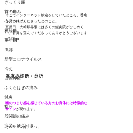
ぎっくり腰
首の痛み
そこでインターネット検索をしていたところ、香庵
心とからだ
を見つけてくださったとのこと。
五反田、大崎駅界隈には多くの鍼灸院がひしめく
神経痛
中、香庵を選んでくださってありがとうございます
o(^▽^)o
更年期
風邪
新型コロナウイルス
冷え
香庵の診断・分析
自律神経
ふくらはぎの痛み
鍼灸
喉のつまり感を感じている方のお身体には特徴的な
指圧
サイン
が現れます。
股関節の痛み
疲労・疲労回復
そのサインは、２つ。