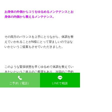
お身体の外側からコリをゆるめるメンテナンス
と
お
身体の内側から整えるメンテナンス。
その両方のバランスを上手にとりながら、体調を整
えていかれることがN様にとって望ましいのではな
いかというご提案もさせていただきました。
このような緊張状態を早くゆるめて体調を整えてい
きたいというご本人のご希望もあり、次回のご予約
もいただきました。
ご予約（電話）
LINEで相談
Ｎ様本来の伸びやかなお身体を取り戻すサポートが
できますこと、次回も楽しみにしております！