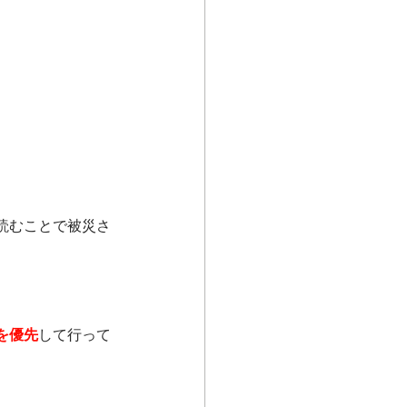
読むことで被災さ
を優先
して行って