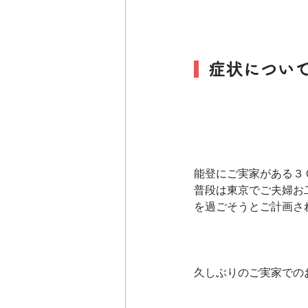
  症状につい
能登にご実家がある３
普段は東京でご夫婦お
を過ごそうとご計画さ
久しぶりのご実家での