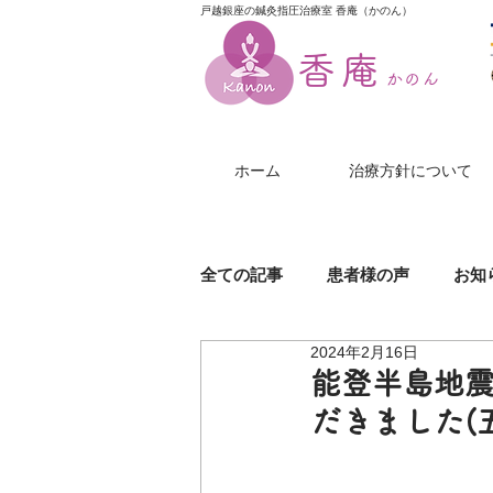
戸越銀座の鍼灸指圧治療室 香庵（かのん）
香庵
かのん
ホーム
治療方針について
全ての記事
患者様の声
お知
2024年2月16日
膝（ひざ）の痛み
美尻鍼
能登半島地
だきました(
帯状疱疹
じんましん