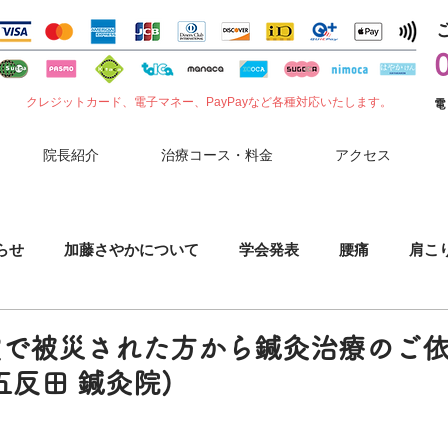
クレジットカード、電子マネー、PayPayなど各種対応いたします。
電
院長紹介
治療コース・料金
アクセス
らせ
加藤さやかについて
学会発表
腰痛
肩こ
噛みしめ
肘（ひじ）の痛み
花粉症
セルフケア
震で被災された方から鍼灸治療のご
五反田 鍼灸院)
小児鍼
胃腸症状
夏バテ
コロナワクチン副反応