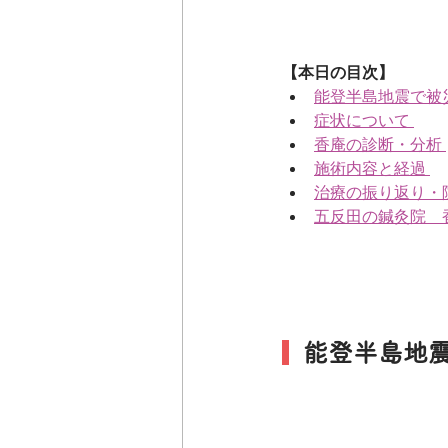
【本日の目次】
能登半島地震で被
症状について 
香庵の診断・分析 
施術内容と経過 
治療の振り返り・
五反田の鍼灸院　
  能登半島