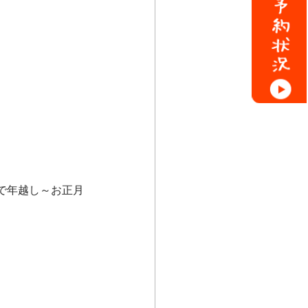
で年越し～お正月
。