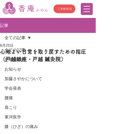
香庵
ご予約状況
かのん
記事
全ての記事
6月25日
全ての記事
心地よい日常を取り戻すための指圧
（戸越銀座・戸越 鍼灸院）
患者様の声
お知らせ
加藤さやかについて
学会発表
腰痛
肩こり
東洋医学
膝（ひざ）の痛み