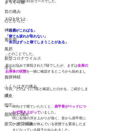
ご希望は指圧45分コースでした。
ぎっくり腰
首の痛み
お話を伺うと、
心とからだ
神経痛
「右肩がこわばる」
「寝ても疲れが取れない」
更年期
「休日はずっと寝てしまうことがある」
風邪
...とのことでした。
新型コロナウイルス
肩のお悩みで来院されたT様でしたが、まずは
全身の
冷え
お身体の状態
を一緒に確認するところから始めまし
自律神経
た。
ふくらはぎの痛み
今回、どのようにT様と確認したのかを、ご紹介しま
す。
鍼灸
指圧
仰向けで寝ていただくと、
肩甲骨がベッドにつ
かず浮き上がって
いました。
股関節の痛み
特に右側の浮き上がりが強く、首から肩甲骨に
疲労・疲労回復
かけての筋肉が休んでいる状態でも緊張したま
まになっている様子がみられました。