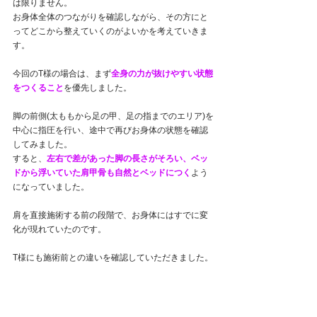
は限りません。
お身体全体のつながりを確認しながら、その方にと
ってどこから整えていくのがよいかを考えていきま
す。
今回のT様の場合は、まず
全身の力が抜けやすい状態
をつくること
を優先しました。
脚の前側(太ももから足の甲、足の指までのエリア)を
中心に指圧を行い、途中で再びお身体の状態を確認
してみました。
すると、
左右で差があった脚の長さがそろい、ベッ
ドから浮いていた肩甲骨も自然とベッドにつく
よう
になっていました。
肩を直接施術する前の段階で、お身体にはすでに変
化が現れていたのです。
T様にも施術前との違いを確認していただきました。