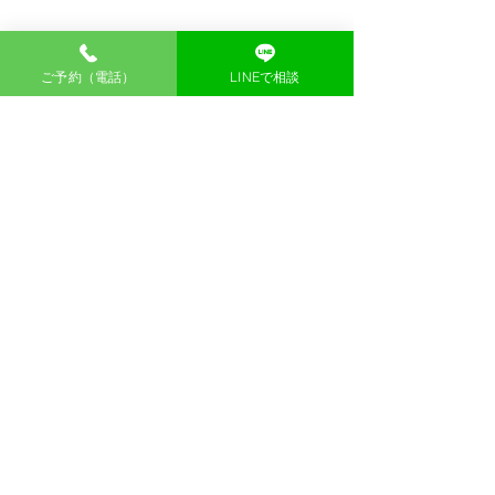
当院の院長、加藤は国家資格を取得しております
ご予約（電話）
LINEで相談
・鍼師
（2000年～）
・灸師
（2000年～）
・あん摩マッサージ指圧師
（2000年～）
また、
第４３回日本伝統鍼灸学会学術大会、世界鍼
灸学会連合会学術大会WFASなどにて発表
経験もあ
り、研究成果の発表も行っております。
場所：東京都品川区戸越2-6-38 toritor(通リ通ル) 
Room 1 
戸越銀座駅・戸越駅をご利用の方
東急池上線 戸越銀座駅・都営浅草線 戸越駅　徒歩５
～７分（約500ｍ）
＞
マップで場所を確認する
品川
鍼灸
東京
鍼灸院
戸越銀座
戸越公園
戸越
指圧
肩こり