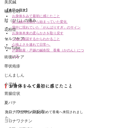
美尻鍼
【本日の目次】
噛みしめ
お身体をみて最初に感じたこと
肘（ひじ）の痛み
肩に触れる前から始まっていた変化
背中に現れていた「がんばりすぎ」のサイン
花粉症
お身体本来の柔らかさを取り戻す
セルフケア
一緒に確認するからわかること
心地よさを連れて日常へ
YouTube
戸越銀座・戸越の鍼灸院　香庵（かのん）につ
いて
術後のケア
帯状疱疹
じんましん
小児鍼
  お身体をみて最初に感じたこと
胃腸症状
夏バテ
コロナワクチン副反応
先日、20代男性のT様が初めて香庵へ来院されまし
た。
コロナワクチン