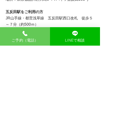
五反田駅をご利用の方
JR山手線・都営浅草線　五反田駅西口改札　徒歩５
～７分（約500ｍ）
＞
マップで場所を確認する
ご予約（電話）
LINEで相談
品川
鍼灸
東京
鍼灸院
五反田
大崎広小路
大崎
セルフケア
すべて表示
最新記事