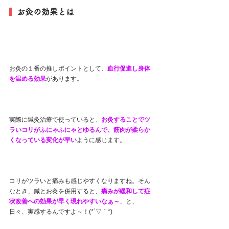
  お灸の効果とは
お灸の１番の推しポイントとして、
血行促進し身体
を温める効果
があります。
実際に鍼灸治療で使っていると、
お灸することでツ
ラいコリがふにゃふにゃとゆるんで、筋肉が柔らか
くなっている変化が早い
ように感じます。
コリがツラいと痛みも感じやすくなりますね。そん
なとき、鍼とお灸を併用すると、
痛みが緩和して症
状改善への効果が早く現れやすいなぁ～
、と、
日々、実感するんですよ～！(*´▽｀*)