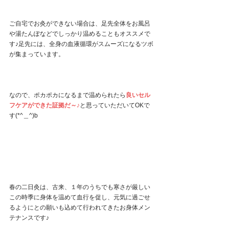
ご自宅でお灸ができない場合は、足先全体をお風呂
や湯たんぽなどでしっかり温めることもオススメで
す♪足先には、全身の血液循環がスムーズになるツボ
が集まっています。
なので、ポカポカになるまで温められたら
良いセル
フケアができた証拠だ～♪
と思っていただいてOKで
す(*^＿^)b
春の二日灸は、古来、１年のうちでも寒さが厳しい
この時季に身体を温めて血行を促し、元気に過ごせ
るようにとの願いも込めて行われてきたお身体メン
テナンスです♪