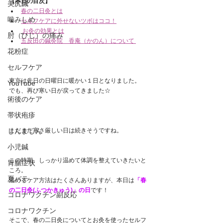
【本日の目次】
美尻鍼
春の二日灸とは
噛みしめ
セルフケアに外せないツボはココ！
お灸の効果とは
肘（ひじ）の痛み
五反田の鍼灸院　香庵（かのん）について
花粉症
セルフケア
東京は先日の日曜日に暖かい１日となりました。
YouTube
でも、再び寒い日が戻ってきました☆
術後のケア
帯状疱疹
じんましん
まだまだ寒さ厳しい日は続きそうですね。
小児鍼
この時期、しっかり温めて体調を整えていきたいと
胃腸症状
ころ。
夏バテ
温めるケア方法はたくさんありますが、本日は
「春
の二日灸(ふつかきゅう)」の日
です！
コロナワクチン副反応
コロナワクチン
そこで、春の二日灸についてとお灸を使ったセルフ