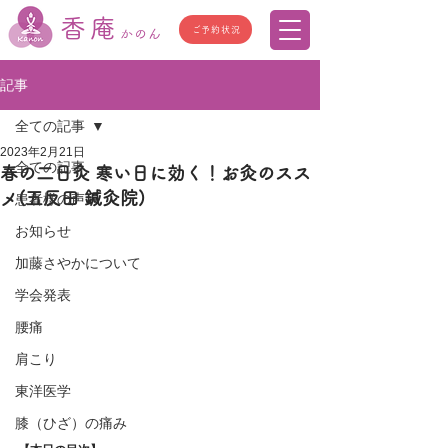
香庵
ご予約状況
かのん
記事
全ての記事
2023年2月21日
全ての記事
春の二日灸 寒い日に効く！お灸のスス
メ(五反田 鍼灸院)
患者様の声
お知らせ
加藤さやかについて
学会発表
腰痛
肩こり
東洋医学
膝（ひざ）の痛み