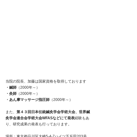
当院の院長、加藤は国家資格を取得しております
・鍼師
（2000年～）
・灸師
（2000年～）
・あん摩マッサージ指圧師
（2000年～）
また、
第４３回日本伝統鍼灸学会学術大会、世界鍼
灸学会連合会学術大会WFASなどにて発表
経験もあ
り、研究成果の発表も行っております。
場所：東京都品川区大崎5-4-7ハイツ五反田203号 