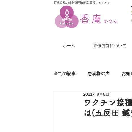
戸越銀座の鍼灸指圧治療室 香庵（かのん）
香庵
かのん
ホーム
治療方針について
全ての記事
患者様の声
お知
2021年8月5日
膝（ひざ）の痛み
美尻鍼
ワクチン接
は(五反田 鍼
帯状疱疹
じんましん