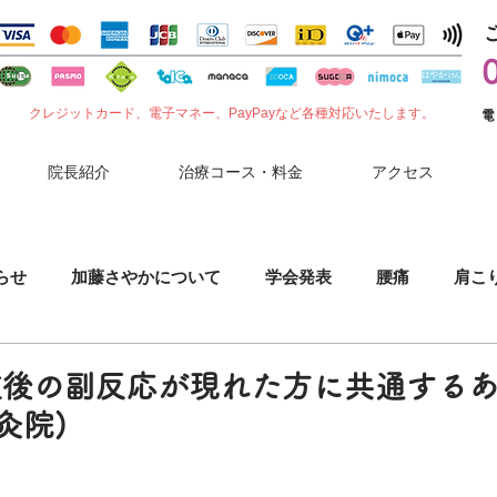
クレジットカード、電子マネー、PayPayなど各種対応いたします。
電
院長紹介
治療コース・料金
アクセス
らせ
加藤さやかについて
学会発表
腰痛
肩こ
噛みしめ
肘（ひじ）の痛み
花粉症
セルフケア
種後の副反応が現れた方に共通する
灸院)
小児鍼
胃腸症状
夏バテ
コロナワクチン副反応