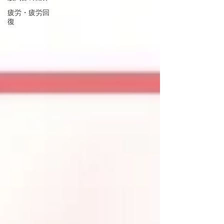
疲労・疲労回
復