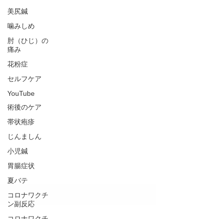
美尻鍼
噛みしめ
肘（ひじ）の
痛み
花粉症
セルフケア
YouTube
術後のケア
帯状疱疹
じんましん
小児鍼
胃腸症状
夏バテ
コロナワクチ
ン副反応
コロナワクチ